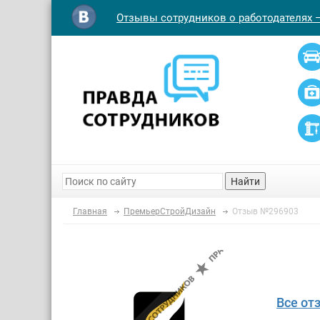
Отзывы сотрудников о работодателях 
Найти
Главная
ПремьерСтройДизайн
Отзыв №296903
Все от