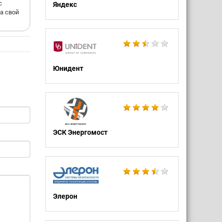
с
Яндекс
а свой
Юнидент
ЭСК Энергомост
Элерон