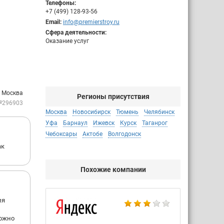
Телефоны:
+7 (499) 128-93-56
Email:
info@premierstroy.ru
Сфера деятельности:
Оказание услуг
: Москва
Регионы присутствия
№296903
Москва
Новосибирск
Тюмень
Челябинск
Уфа
Барнаул
Ижевск
Курск
Таганрог
Чебоксары
Актобе
Волгодонск
ак
Похожие компании
ия
можно