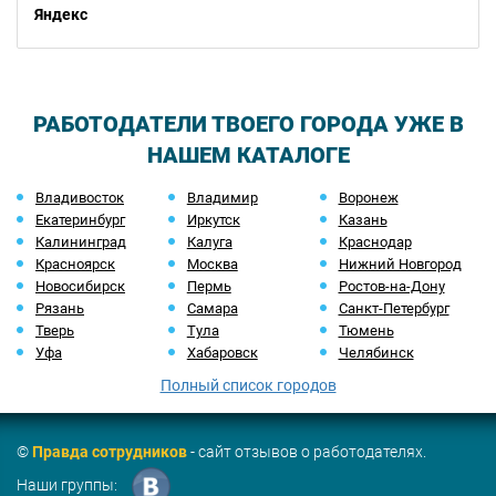
Яндекс
РАБОТОДАТЕЛИ ТВОЕГО ГОРОДА УЖЕ В
НАШЕМ КАТАЛОГЕ
Владивосток
Владимир
Воронеж
Екатеринбург
Иркутск
Казань
Калининград
Калуга
Краснодар
Красноярск
Москва
Нижний Новгород
Новосибирск
Пермь
Ростов-на-Дону
Рязань
Самара
Санкт-Петербург
Тверь
Тула
Тюмень
Уфа
Хабаровск
Челябинск
Полный список городов
©
Правда сотрудников
- сайт отзывов о работодателях.
Наши группы: