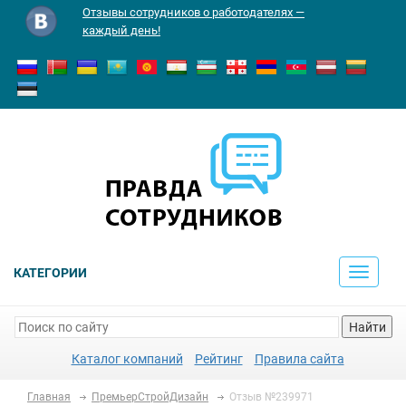
Отзывы сотрудников о работодателях —
каждый день!
КАТЕГОРИИ
Toggle
navigati
Найти
Каталог компаний
Рейтинг
Правила сайта
Главная
ПремьерСтройДизайн
Отзыв №239971