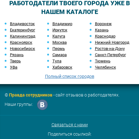
РАБОТОДАТЕЛИ ТВОЕГО ГОРОДА УЖЕ В
НАШЕМ КАТАЛОГЕ
Владивосток
Владимир
Воронеж
Екатеринбург
Иркутск
Казань
Калининград
Калуга
Краснодар
Красноярск
Москва
Нижний Новгород
Новосибирск
Пермь
Ростов-на-Дону
Рязань
Самара
Санкт-Петербург
Тверь
Тула
Тюмень
Уфа
Хабаровск
Челябинск
Полный список городов
©
Правда сотрудников
- сайт отзывов о работодателях.
Наши группы:
Связаться с нами
Поделиться ссылкой: