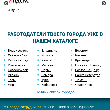
Яндекс
РАБОТОДАТЕЛИ ТВОЕГО ГОРОДА УЖЕ В
НАШЕМ КАТАЛОГЕ
Владивосток
Владимир
Воронеж
Екатеринбург
Иркутск
Казань
Калининград
Калуга
Краснодар
Красноярск
Москва
Нижний Новгород
Новосибирск
Пермь
Ростов-на-Дону
Рязань
Самара
Санкт-Петербург
Тверь
Тула
Тюмень
Уфа
Хабаровск
Челябинск
Полный список городов
©
Правда сотрудников
- сайт отзывов о работодателях.