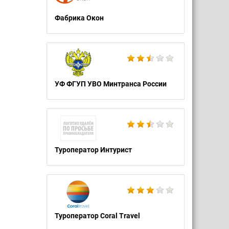
ек был
Фабрика Окон
о я
я могла
УФ ФГУП УВО Минтранса России
ой
ла,не
ри
Туроператор Интурист
 к
ления
упер
Туроператор Coral Travel
ороной