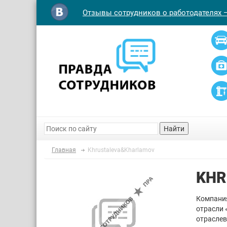
Отзывы сотрудников о работодателях 
Найти
Главная
Khrustaleva&Kharlamov
KHR
Компания
отрасли 
отраслев