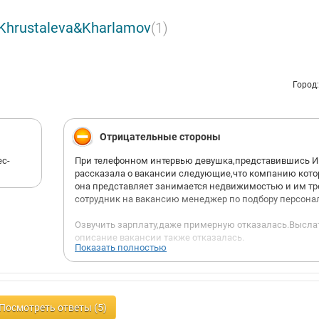
Khrustaleva&Kharlamov
(1)
Город
Отрицательные стороны
ес-
При телефонном интервью девушка,представившись 
рассказала о вакансии следующие,что компанию кот
она представляет занимается недвижимостью и им тр
сотрудник на вакансию менеджер по подбору персона
Озвучить зарплату,даже примерную отказалась.Высла
описание вакансии также отказалась.
Показать полностью
На почту пришло,только время и дата
собеседования,подробное описание как пройти до их 
далее,что это 4й этаж.номера офиса не было.
Посмотреть ответы (5)
Закралось сразу негативное представление компании