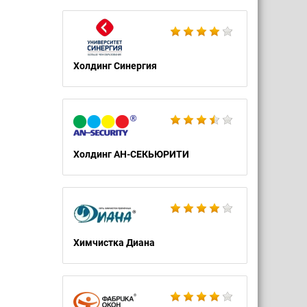
ование
 куча
как же
Холдинг Синергия
а сама
имо не
 не в
чка,на
Холдинг АН-СЕКЬЮРИТИ
е,она
ачала
бщила
Химчистка Диана
ачала
ты,и в
ает