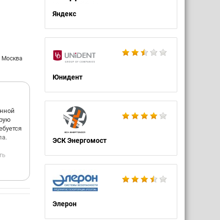
Яндекс
: Москва
Юнидент
Инной
орую
ебуется
ла.
ЭСК Энергомост
ть
офиса,и
Элерон
,но