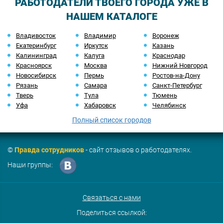
РАБОТОДАТЕЛИ ТВОЕГО ГОРОДА УЖЕ В
НАШЕМ КАТАЛОГЕ
Владивосток
Владимир
Воронеж
Екатеринбург
Иркутск
Казань
Калининград
Калуга
Краснодар
Красноярск
Москва
Нижний Новгород
Новосибирск
Пермь
Ростов-на-Дону
Рязань
Самара
Санкт-Петербург
Тверь
Тула
Тюмень
Уфа
Хабаровск
Челябинск
Полный список городов
©
Правда сотрудников
- сайт отзывов о работодателях.
Наши группы:
Связаться с нами
Поделиться ссылкой: