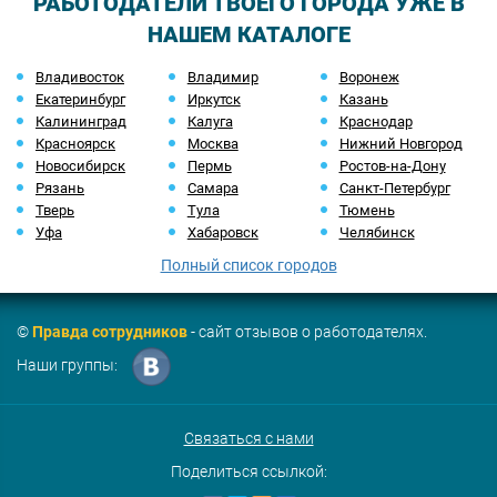
РАБОТОДАТЕЛИ ТВОЕГО ГОРОДА УЖЕ В
НАШЕМ КАТАЛОГЕ
Владивосток
Владимир
Воронеж
Екатеринбург
Иркутск
Казань
Калининград
Калуга
Краснодар
Красноярск
Москва
Нижний Новгород
Новосибирск
Пермь
Ростов-на-Дону
Рязань
Самара
Санкт-Петербург
Тверь
Тула
Тюмень
Уфа
Хабаровск
Челябинск
Полный список городов
©
Правда сотрудников
- сайт отзывов о работодателях.
Наши группы:
Связаться с нами
Поделиться ссылкой: