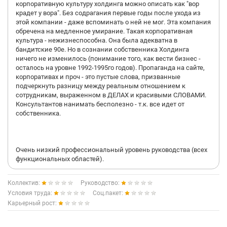
корпоративную культуру холдинга можно описать как "вор
крадет у вора". Без содрагания первые годы после ухода из
этой компании - даже вспоминать о ней не мог. Эта компания
обречена на медленное умирание. Такая корпоративная
культура - нежизнеспособна. Она была адекватна в
бандитские 90е. Но в сознании собственника Холдинга
ничего не изменилось (понимание того, как вести бизнес -
осталось на уровне 1992-1995го годов). Пропаганда на сайте,
корпоративах и проч - это пустые слова, призванные
подчеркнуть разницу между реальным отношением к
сотрудникам, выраженном в ДЕЛАХ и красивыми СЛОВАМИ.
Консультантов нанимать бесполезно - т.к. все идет от
собственника.
Очень низкий профессиональный уровень руководства (всех
функциональных областей).
Коллектив:
Руководство:
Условия труда:
Соц.пакет:
Карьерный рост: