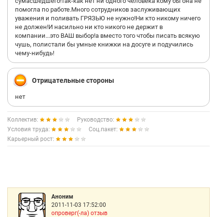
сумасшедшего!так-как нет ни одного человека кому бы она не
помогла по работе.Много сотрудников заслуживающих
уважения и поливать ГРЯЗЬЮ не нужно!Ни кто никому ничего
не должен!И насильно ни кто никого не держит в
компании...это ВАШ выбор!а вместо того чтобы писать всякую
чушь, полистали бы умные книжки на досуге и подучились
чему-нибудь!
Отрицательные стороны
нет
Коллектив:
Руководство:
Условия труда:
Соц.пакет:
Карьерный рост:
Аноним
2011-11-03 17:52:00
опроверг(-ла) отзыв