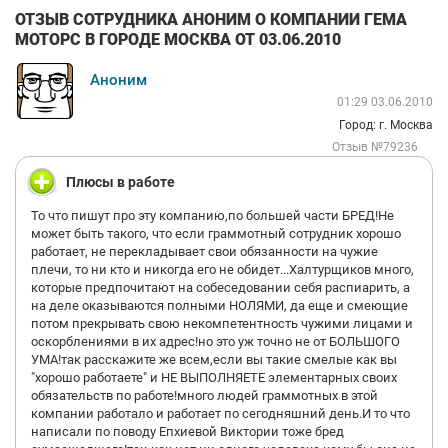
ОТЗЫВ СОТРУДНИКА АНОНИМ О КОМПАНИИ ГЕМА
МОТОРС В ГОРОДЕ МОСКВА ОТ 03.06.2010
Аноним
01:29 03.06.2010
Город: г. Москва
Отзыв №79236
Плюсы в работе
То что пишут про эту компанию,по большей части БРЕД!Не
может быть такого, что если граммотный сотрудник хорошо
работает, не перекладывает свои обязанности на чужие
плечи, то ни кто и никогда его не обидет...Халтурщиков много,
которые предпочитают на собеседовании себя распиарить, а
на деле оказываются полными НОЛЯМИ, да еще и смеющие
потом прекрывать свою некомпетентность чужими лицами и
оскорблениями в их адрес!но это уж точно не от БОЛЬШОГО
УМА!так расскажите же всем,если вы такие смелые как вы
"хорошо работаете" и НЕ ВЫПОЛНЯЕТЕ элементарных своих
обязательств по работе!много людей граммотных в этой
компании работало и работает по сегодняшний день.И то что
написали по поводу Епхиевой Виктории тоже бред