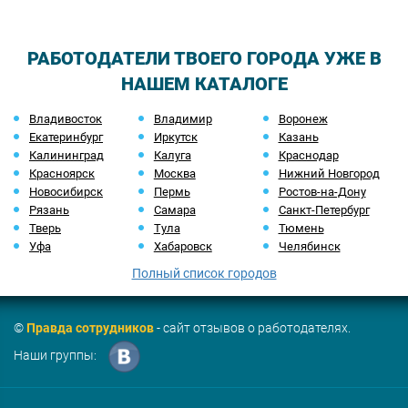
РАБОТОДАТЕЛИ ТВОЕГО ГОРОДА УЖЕ В
НАШЕМ КАТАЛОГЕ
Владивосток
Владимир
Воронеж
Екатеринбург
Иркутск
Казань
Калининград
Калуга
Краснодар
Красноярск
Москва
Нижний Новгород
Новосибирск
Пермь
Ростов-на-Дону
Рязань
Самара
Санкт-Петербург
Тверь
Тула
Тюмень
Уфа
Хабаровск
Челябинск
Полный список городов
©
Правда сотрудников
- сайт отзывов о работодателях.
Наши группы: