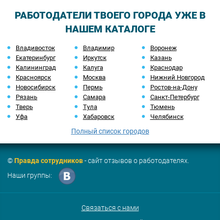
РАБОТОДАТЕЛИ ТВОЕГО ГОРОДА УЖЕ В
НАШЕМ КАТАЛОГЕ
Владивосток
Владимир
Воронеж
Екатеринбург
Иркутск
Казань
Калининград
Калуга
Краснодар
Красноярск
Москва
Нижний Новгород
Новосибирск
Пермь
Ростов-на-Дону
Рязань
Самара
Санкт-Петербург
Тверь
Тула
Тюмень
Уфа
Хабаровск
Челябинск
Полный список городов
©
Правда сотрудников
- сайт отзывов о работодателях.
Наши группы:
Связаться с нами