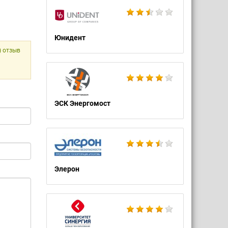
Юнидент
) отзыв
ЭСК Энергомост
Элерон