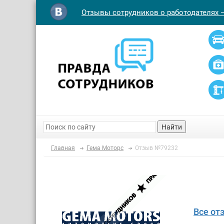
Отзывы сотрудников о работодателях 
Найти
Главная
Гема Моторс
Отзыв №79232
Все от