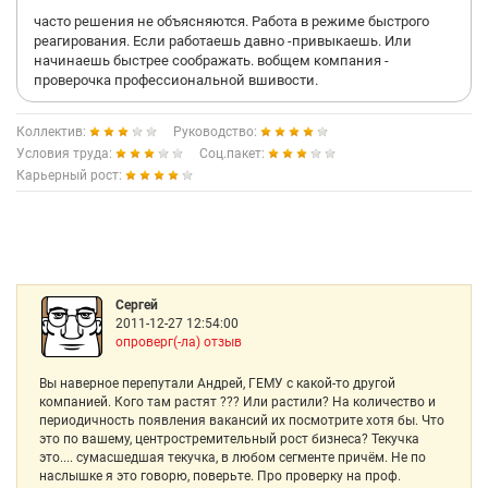
часто решения не объясняются. Работа в режиме быстрого
реагирования. Если работаешь давно -привыкаешь. Или
начинаешь быстрее соображать. вобщем компания -
проверочка профессиональной вшивости.
Коллектив:
Руководство:
Условия труда:
Соц.пакет:
Карьерный рост:
Сергей
2011-12-27 12:54:00
опроверг(-ла) отзыв
Вы наверное перепутали Андрей, ГЕМУ с какой-то другой
компанией. Кого там растят ??? Или растили? На количество и
периодичность появления вакансий их посмотрите хотя бы. Что
это по вашему, центростремительный рост бизнеса? Текучка
это.... сумасшедшая текучка, в любом сегменте причём. Не по
наслышке я это говорю, поверьте. Про проверку на проф.