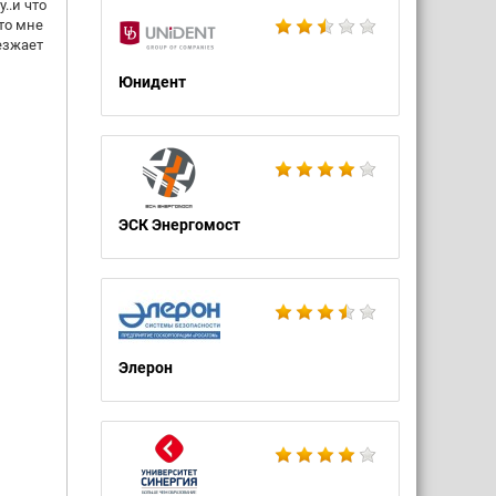
..и что
что мне
езжает
Юнидент
ЭСК Энергомост
Элерон