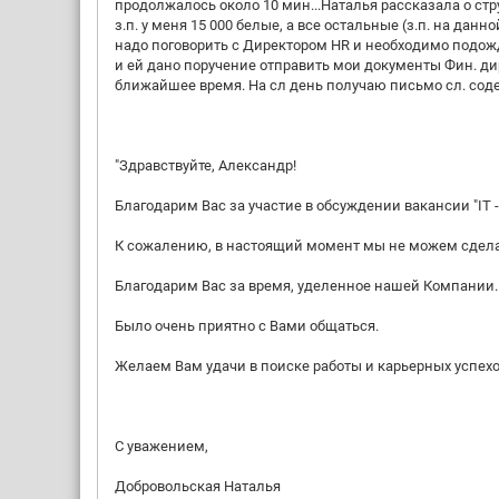
продолжалось около 10 мин...Наталья рассказала о стр
з.п. у меня 15 000 белые, а все остальные (з.п. на данн
надо поговорить с Директором HR и необходимо подожда
и ей дано поручение отправить мои документы Фин. дир
ближайшее время. На сл день получаю письмо сл. сод
"Здравствуйте, Александр!
Благодарим Вас за участие в обсуждении вакансии "IT -
К сожалению, в настоящий момент мы не можем сдела
Благодарим Вас за время, уделенное нашей Компании.
Было очень приятно с Вами общаться.
Желаем Вам удачи в поиске работы и карьерных успех
С уважением,
Добровольская Наталья