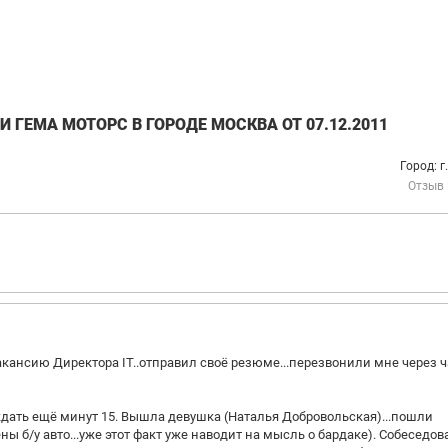
ГЕМА МОТОРС В ГОРОДЕ МОСКВА ОТ 07.12.2011
Город: г
Отзыв
вакансию Директора IT..отправил своё резюме...перезвонили мне через 
ждать ещё минут 15. Вышла девушка (Наталья Добровольская)...пошли
ы б/у авто...уже этот факт уже наводит на мысль о бардаке). Собеседов