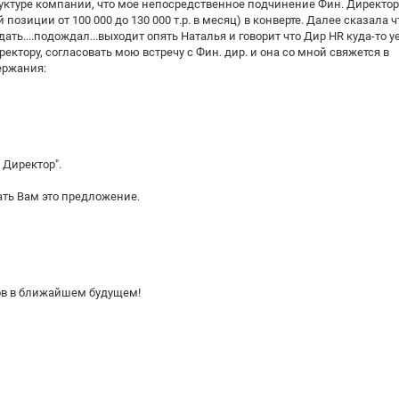
уктуре компании, что мое непосредственное подчинение Фин. Директору
ой позиции от 100 000 до 130 000 т.р. в месяц) в конверте. Далее сказала 
ть....подождал...выходит опять Наталья и говорит что Дир HR куда-то у
ектору, согласовать мою встречу с Фин. дир. и она со мной свяжется в
ержания:
 Директор".
ть Вам это предложение.
ов в ближайшем будущем!