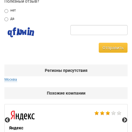
Полезный отзыв?
нет
да
Отправить
Регионы присутствия
Москва
Похожие компании
НТ
Яндекс