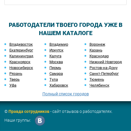
РАБОТОДАТЕЛИ ТВОЕГО ГОРОДА УЖЕ В
НАШЕМ КАТАЛОГЕ
Владивосток
Владимир
Воронеж
Екатеринбург
Иркутск
Казань
Калининград
Калуга
Краснодар
Красноярск
Москва
Нижний Новгород
Новосибирск
Пермь
Ростов-на-Дону
Рязань
Самара
Санкт-Петербург
Тверь
Тула
Тюмень
Уфа
Хабаровск
Челябинск
Полный список городов
©
Правда сотрудников
- сайт отзывов о работодателях.
Наши группы: