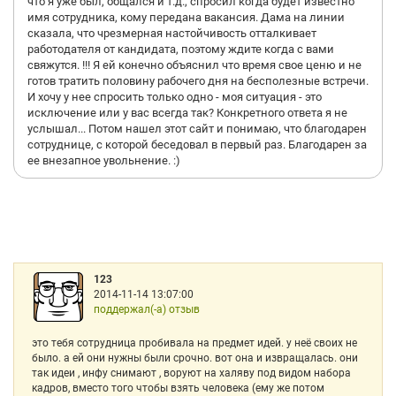
что я уже был, общался и т.д., спросил когда будет известно
имя сотрудника, кому передана вакансия. Дама на линии
сказала, что чрезмерная настойчивость отталкивает
работодателя от кандидата, поэтому ждите когда с вами
свяжутся. !!! Я ей конечно объяснил что время свое ценю и не
готов тратить половину рабочего дня на бесполезные встречи.
И хочу у нее спросить только одно - моя ситуация - это
исключение или у вас всегда так? Конкретного ответа я не
услышал... Потом нашел этот сайт и понимаю, что благодарен
сотруднице, с которой беседовал в первый раз. Благодарен за
ее внезапное увольнение. :)
123
2014-11-14 13:07:00
поддержал(-а) отзыв
это тебя сотрудница пробивала на предмет идей. у неё своих не
было. а ей они нужны были срочно. вот она и извращалась. они
так идеи , инфу снимают , воруют на халяву под видом набора
кадров, вместо того чтобы взять человека (ему же потом