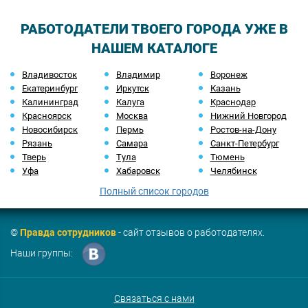
РАБОТОДАТЕЛИ ТВОЕГО ГОРОДА УЖЕ В
НАШЕМ КАТАЛОГЕ
Владивосток
Владимир
Воронеж
Екатеринбург
Иркутск
Казань
Калининград
Калуга
Краснодар
Красноярск
Москва
Нижний Новгород
Новосибирск
Пермь
Ростов-на-Дону
Рязань
Самара
Санкт-Петербург
Тверь
Тула
Тюмень
Уфа
Хабаровск
Челябинск
Полный список городов
©
Правда сотрудников
- сайт отзывов о работодателях.
Наши группы:
Связаться с нами