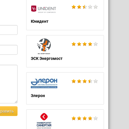
Юнидент
ЭСК Энергомост
Элерон
равить