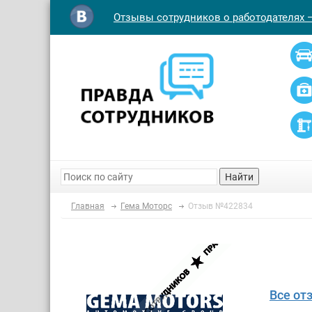
Отзывы сотрудников о работодателях 
Найти
Главная
Гема Моторс
Отзыв №422834
Все от