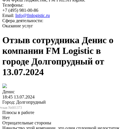
Телефоны:
+7 (495) 981-00-86
Email:
Info@fmlogistic.ru
Сфера деятельности:
Оказание услуг
Отзыв сотрудника Денис о
компании FM Logistic в
городе Долгопрудный от
13.07.2024
Денис
18:45 13.07.2024
Город: Долгопрудный
тзыв №601373
Плюсы в работе
Нет
Отрицательные стороны
Начальство этой компании, это один сплошной недостаток