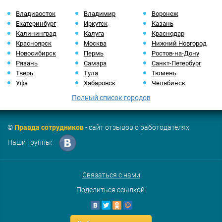
Владивосток
Владимир
Воронеж
Екатеринбург
Иркутск
Казань
Калининград
Калуга
Краснодар
Красноярск
Москва
Нижний Новгород
Новосибирск
Пермь
Ростов-на-Дону
Рязань
Самара
Санкт-Петербург
Тверь
Тула
Тюмень
Уфа
Хабаровск
Челябинск
Полный список городов
©
Правда сотрудников
- сайт отзывов о работодателях.
Наши группы:
Связаться с нами
Поделиться ссылкой: