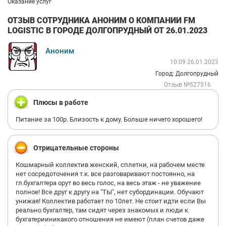
Оказание услуг
ОТЗЫВ СОТРУДНИКА АНОНИМ О КОМПАНИИ FM
LOGISTIC В ГОРОДЕ ДОЛГОПРУДНЫЙ ОТ 26.01.2023
Аноним
10:09 26.01.2023
Город: Долгопрудный
Отзыв №527516
Плюсы в работе
Питание за 100р. Близость к дому. Больше ничего хорошего!
Отрицательные стороны
Кошмарный коллектив женский, сплетни, на рабочем месте
нет сосредоточения т.к. все разговаривают постоянно, на
гл.бухгалтера орут во весь голос, на весь этаж - не уважение
полное! Все друг к другу на "ТЫ", нет субординации. Обучают
унижая! Коллектив работает по 10лет. Не стоит идти если Вы
реально бухгалтер, там сидят через знакомых и люди к
бухгатерииникакого отношения не имеют (план счетов даже