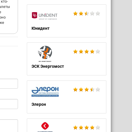
 кто-
уалеты
е
рно
оже
Юнидент
ЭСК Энергомост
Элерон