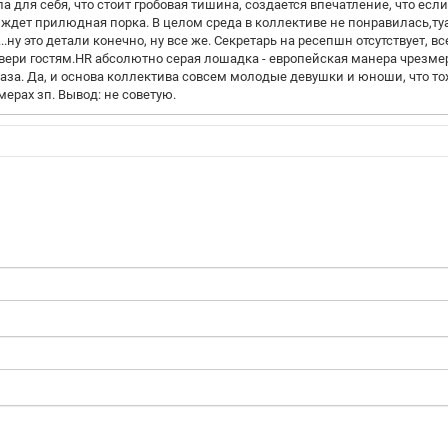
для себя, что стоит гробовая тишина, создается впечатление, что если
о ждет прилюдная порка. В целом среда в коллективе не понравилась,т
.ну это детали конечно, ну все же. Секретарь на ресепшн отсутствует, вс
двери гостям.HR абсолютно серая лошадка - европейская манера чрезме
лаза. Да, и основа коллектива совсем молодые девушки и юноши, что т
ерах зп. Вывод: не советую.