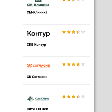
СМ-Клиника
СКБ Контур
СК Согласие
Сити XXI Век