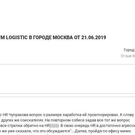
 LOGISTIC В ГОРОДЕ МОСКВА ОТ 21.06.2019
Город
Отзыв 
 HR Чупракова вопрос о размере заработка ей проигнорирован. К слову
ругих же соискателях. На повторном собесе задав все тот же вопрос
 все стрелки обратно на HR)))))). В свою очередь HR в достаточно агрес
же уже сказали, что это обсуждается"....Далее, пройдя по офису мимо