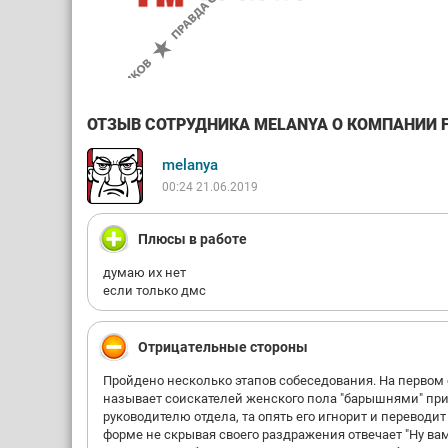
ОТЗЫВ СОТРУДНИКА MELANYA О КОМПАНИИ FM
melanya
00:24 21.06.2019
Плюсы в работе
думаю их нет
если только дмс
Отрицательные стороны
Пройдено несколько этапов собеседования. На первом с
называет соискателей женского пола "барышнями" при д
руководителю отдела, та опять его игнорит и переводит
форме не скрывая своего раздражения отвечает "Ну вам 