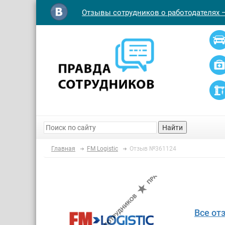
Отзывы сотрудников о работодателях 
Найти
Главная
FM Logistic
Отзыв №361124
Все от