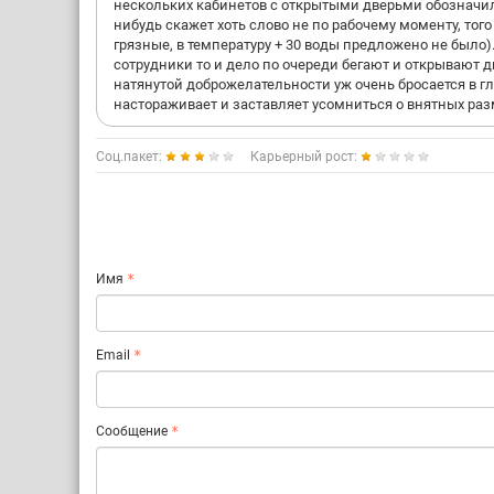
нескольких кабинетов с открытыми дверьми обозначила 
нибудь скажет хоть слово не по рабочему моменту, тог
грязные, в температуру + 30 воды предложено не было)..
сотрудники то и дело по очереди бегают и открывают 
натянутой доброжелательности уж очень бросается в г
настораживает и заставляет усомниться о внятных разм
Соц.пакет:
Карьерный рост:
Имя
Email
Сообщение