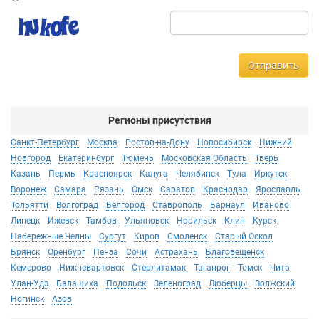
Отправить
Регионы присутствия
Санкт-Петербург
Москва
Ростов-на-Дону
Новосибирск
Нижний
Новгород
Екатеринбург
Тюмень
Московская Область
Тверь
Казань
Пермь
Красноярск
Калуга
Челябинск
Тула
Иркутск
Воронеж
Самара
Рязань
Омск
Саратов
Краснодар
Ярославль
Тольятти
Волгоград
Белгород
Ставрополь
Барнаул
Иваново
Липецк
Ижевск
Тамбов
Ульяновск
Норильск
Клин
Курск
Набережные Челны
Сургут
Киров
Смоленск
Старый Оскол
Брянск
Оренбург
Пенза
Сочи
Астрахань
Благовещенск
Кемерово
Нижневартовск
Стерлитамак
Таганрог
Томск
Чита
Улан-Удэ
Балашиха
Подольск
Зеленоград
Люберцы
Волжский
Ногинск
Азов