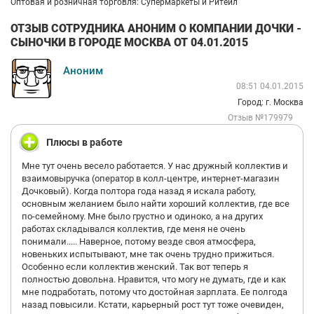
Оптовая и розничная торговля: Супермаркеты и Ритейл
ОТЗЫВ СОТРУДНИКА АНОНИМ О КОМПАНИИ ДОЧКИ -
СЫНОЧКИ В ГОРОДЕ МОСКВА ОТ 04.01.2015
Аноним
08:51 04.01.2015
Город: г. Москва
Отзыв №179979
Плюсы в работе
Мне тут очень весело работается. У нас дружный коллектив и
взаимовыручка (оператор в колл-центре, интернет-магазин
Дочковый). Когда полтора года назад я искала работу,
основным желанием было найти хороший коллектив, где все
по-семейному. Мне было грустно и одиноко, а на других
работах складывался коллектив, где меня не очень
понимали..... Наверное, потому везде своя атмосфера,
новеньких испытывают, мне так очень трудно прижиться.
Особенно если коллектив женский. Так вот теперь я
полностью довольна. Нравится, что могу не думать, где и как
мне подработать, потому что достойная зарплата. Ее полгода
назад повысили. Кстати, карьерный рост тут тоже очевиден,