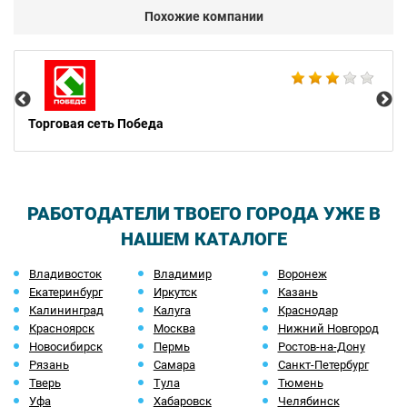
Похожие компании
Cе
Торговая сеть Победа
РАБОТОДАТЕЛИ ТВОЕГО ГОРОДА УЖЕ В
НАШЕМ КАТАЛОГЕ
Владивосток
Владимир
Воронеж
Екатеринбург
Иркутск
Казань
Калининград
Калуга
Краснодар
Красноярск
Москва
Нижний Новгород
Новосибирск
Пермь
Ростов-на-Дону
Рязань
Самара
Санкт-Петербург
Тверь
Тула
Тюмень
Уфа
Хабаровск
Челябинск