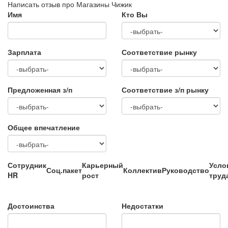
Написать отзыв про Магазины Чижик
Имя
Кто Вы
Зарплата
Соответствие рынку
Предложенная з/п
Соответствие з/п рынку
Общее впечатление
Сотрудник
Карьерный
Усло
Соц.пакет
Коллектив
Руководство
HR
рост
труд
Достоинства
Недостатки