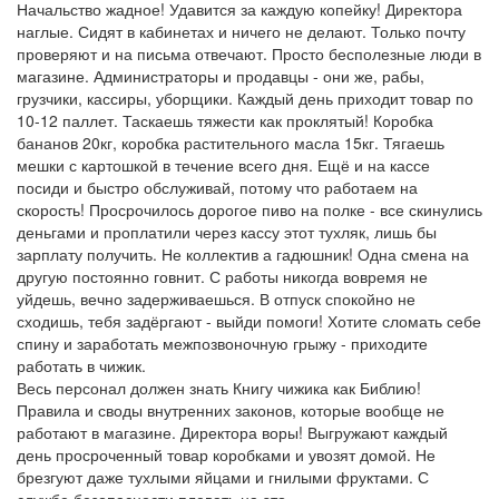
Начальство жадное! Удавится за каждую копейку! Директора
наглые. Сидят в кабинетах и ничего не делают. Только почту
проверяют и на письма отвечают. Просто бесполезные люди в
магазине. Администраторы и продавцы - они же, рабы,
грузчики, кассиры, уборщики. Каждый день приходит товар по
10-12 паллет. Таскаешь тяжести как проклятый! Коробка
бананов 20кг, коробка растительного масла 15кг. Тягаешь
мешки с картошкой в течение всего дня. Ещё и на кассе
посиди и быстро обслуживай, потому что работаем на
скорость! Просрочилось дорогое пиво на полке - все скинулись
деньгами и проплатили через кассу этот тухляк, лишь бы
зарплату получить. Не коллектив а гадюшник! Одна смена на
другую постоянно говнит. С работы никогда вовремя не
уйдешь, вечно задерживаешься. В отпуск спокойно не
сходишь, тебя задёргают - выйди помоги! Хотите сломать себе
спину и заработать межпозвоночную грыжу - приходите
работать в чижик.
Весь персонал должен знать Книгу чижика как Библию!
Правила и своды внутренних законов, которые вообще не
работают в магазине. Директора воры! Выгружают каждый
день просроченный товар коробками и увозят домой. Не
брезгуют даже тухлыми яйцами и гнилыми фруктами. С