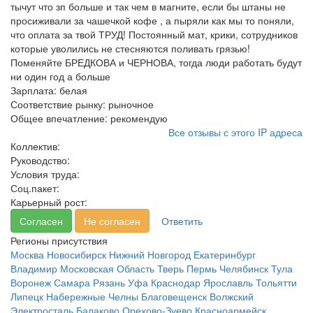
тычут что зп больше и так чем в магните, если бы штаны не
просиживали за чашечкой кофе , а пыряли как мы то поняли,
что оплата за твой ТРУД! Постоянный мат, крики, сотрудников
которые уволились не стесняются поливать грязью!
Поменяйте БРЕДКОВА и ЧЕРНОВА, тогда люди работать будут
ни один год а больше
Зарплата:
белая
Соответствие рынку:
рыночное
Общее впечатление:
рекомендую
Все отзывы с этого IP адреса
Коллектив:
Руководство:
Условия труда:
Соц.пакет:
Карьерный рост:
Согласен
Не согласен
Ответить
Регионы присутствия
Москва
Новосибирск
Нижний Новгород
Екатеринбург
Владимир
Московская Область
Тверь
Пермь
Челябинск
Тула
Воронеж
Самара
Рязань
Уфа
Краснодар
Ярославль
Тольятти
Липецк
Набережные Челны
Благовещенск
Волжский
Электросталь
Балаково
Орехово-Зуево
Красноармейск