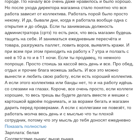
городе. По началу все очень даже нравилось и было хорошо.
Но после ухода директора магазина стало понятно что вся
работа зависит от коллектива. Работать порой было просто
некому. И да, бывали дни, когда я работала вообще одна с
открытия и до обеда. Если ты занимаешь должность
администратора (сртз) то есть риск, что весь магазин будешь
тащить на себе. И заниматься ежедневным пересчёта и
товара, разгружать паллет, ловить воров, выявлять кражи. И
при всем при этом приходить на работу к 7 утра и ползать с
неё в 10 а то и в 11 ночи. Если ты продавец, то немного
попроще. Просто стоишь за кассой весь день и все. Про обед,
отдых и прочие блага можешь забыть. И все это можно
вынести и любить свою работу, если есть хороший коллектив.
А если этого коллектива или банды нет, то и на работу идёшь
со слезами на глазах. Короче, все очень просто, если коллеги
хорошие, то весь трешь вы будете делать вместе и мешки с
картошкой вдвоём поднимать, и за ворами бегать и магазин
дарить перед проверками. А если с коллегами не повезёт, то
работать молча весь день и с мыслью что ты плохой
сотрудник, потому что эту мысль до тебя доносят ежедневно
Показать полностью
Зарплата:
белая
Соответствие рынку:
выше рынка