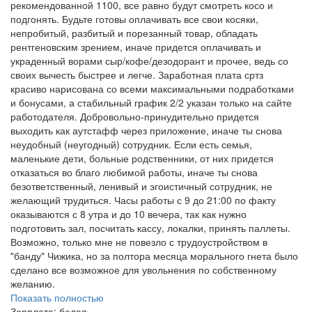
рекомендованной 1100, все равно будут смотреть косо и
подгонять. Будьте готовы оплачивать все свои косяки,
непробитый, разбитый и порезанный товар, обладать
рентгеновским зрением, иначе придется оплачивать и
украденный ворами сыр/кофе/дезодорант и прочее, ведь со
своих вычесть быстрее и легче. Заработная плата сртз
красиво нарисована со всеми максимальными подработками
и бонусами, а стабильный график 2/2 указан только на сайте
работодателя. Добровольно-принудительно придется
выходить как аутстафф через приложение, иначе ты снова
неудобный (неугодный) сотрудник. Если есть семья,
маленькие дети, больные родственники, от них придется
отказаться во благо любимой работы, иначе ты снова
безответственный, ленивый и эгоистичный сотрудник, не
желающий трудиться. Часы работы с 9 до 21:00 по факту
оказываются с 8 утра и до 10 вечера, так как нужно
подготовить зал, посчитать кассу, локалки, принять паллеты.
Возможно, только мне не повезло с трудоустройством в
"банду" Чижика, но за полтора месяца морального гнета было
сделано все возможное для увольнения по собственному
желанию.
Показать полностью
Зарплата:
белая