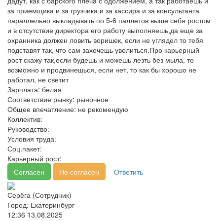
дадут, как с барского плеча с одолжением, а так работаешь и
за приемщика и за грузчика и за кассира и за консультанта
параллельно выкладывать по 5-6 паллетов выше себя ростом
и в отсутствие директора его работу выполняешь,да еще за
охранника должен ловить воришек, если не углядел то тебя
подставят так, что сам захочешь уволиться.Про карьерный
рост скажу так,если будешь и можешь лезть без мыла, то
возможно и продвинешься, если нет, то как бы хорошо не
работал, не светит
Зарплата:
белая
Соответствие рынку:
рыночное
Общее впечатление:
не рекомендую
Коллектив:
Руководство:
Условия труда:
Соц.пакет:
Карьерный рост:
Согласен
Не согласен
Ответить
Серёга (Сотрудник)
Город: Екатеринбург
12:36 13.08.2025