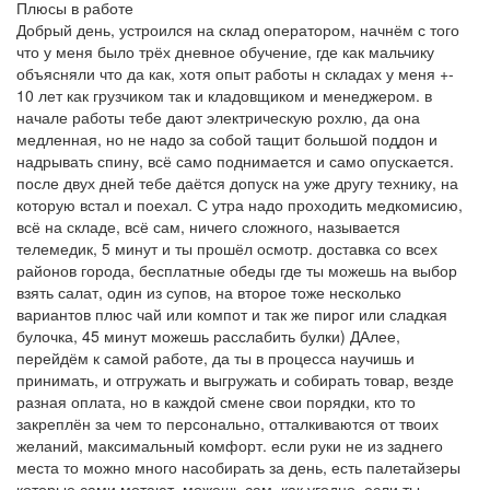
Плюсы в работе
Добрый день, устроился на склад оператором, начнём с того
что у меня было трёх дневное обучение, где как мальчику
объясняли что да как, хотя опыт работы н складах у меня +-
10 лет как грузчиком так и кладовщиком и менеджером. в
начале работы тебе дают электрическую рохлю, да она
медленная, но не надо за собой тащит большой поддон и
надрывать спину, всё само поднимается и само опускается.
после двух дней тебе даётся допуск на уже другу технику, на
которую встал и поехал. С утра надо проходить медкомисию,
всё на складе, всё сам, ничего сложного, называется
телемедик, 5 минут и ты прошёл осмотр. доставка со всех
районов города, бесплатные обеды где ты можешь на выбор
взять салат, один из супов, на второе тоже несколько
вариантов плюс чай или компот и так же пирог или сладкая
булочка, 45 минут можешь расслабить булки) ДАлее,
перейдём к самой работе, да ты в процесса научишь и
принимать, и отгружать и выгружать и собирать товар, везде
разная оплата, но в каждой смене свои порядки, кто то
закреплён за чем то персонально, отталкиваются от твоих
желаний, максимальный комфорт. если руки не из заднего
места то можно много насобирать за день, есть палетайзеры
которые сами мотают, можешь сам, как угодно. если ты