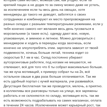
крепкий пацан а не додик то за смену можно даже не устать,
за исключением если ты весь день на овощах, хотя
менеджеры до такого не доводят, заботятся о своих
сотрудниках и комбинируют их место препровождения на
разных складах с разными температурными режимами, если у
тебя конечно самого нет желания весь день тусоваться в
морозильнике (а такие есть). одежду дают всю, новую,
упакованную, и зимнюю и летнюю. Можно договориться с
менеджером и ходить в перекуры когда захочешь, если
конечно не злоупотреблять этим. зарплата зависит от твоей
подвижности, хочешь больше летай, техника ездит со
скоростью 9,1 км в час. Склад постоянно убирают
аутсорсинговые работяги, под ногами не мешаются, не
отвлекают, всё для того что б ты собрал максимально больше.
так же куча мотиваций, к примеру собрал ты на 2к, всё
остальное свыше в два раза больше оплачивается. Так же
есть удобный портал с кучей материала, учи развивайся.
Дегустация бесплатная так же проводится, мелочь, а приятно.
в коллективы все разговоры только на улице, все заряжены
работать и не склоняются по складу, мотивация есть. так же
есть возможность подрабатывать на самих магазинах, оплата
в течении 24 часов. Исключением может карьерный рост, так