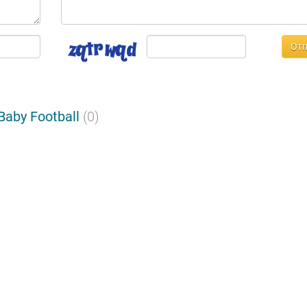
Отп
aby Football
(0)