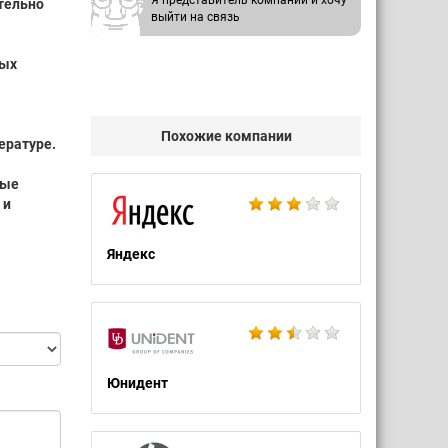
Я представитель компании и хочу
тельно
выйти на связь
ных
Похожие компании
ературе.
рые
 и
Яндекс
Юнидент