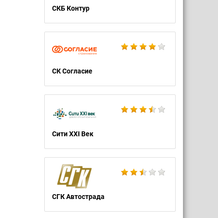
СКБ Контур
СК Согласие
Сити XXI Век
СГК Автострада