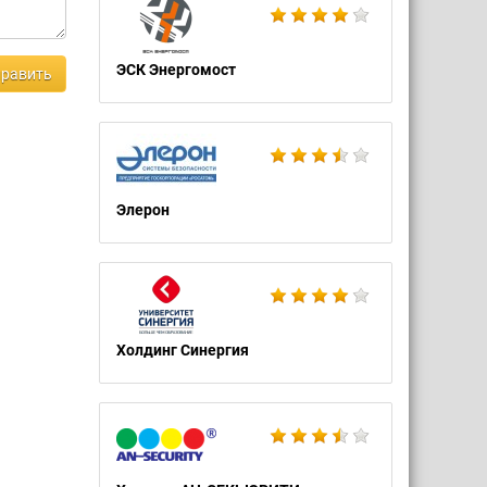
ЭСК Энергомост
равить
Элерон
Холдинг Синергия