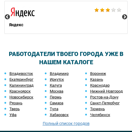
НТ
Яндекс
РАБОТОДАТЕЛИ ТВОЕГО ГОРОДА УЖЕ В
НАШЕМ КАТАЛОГЕ
Владивосток
Владимир
Воронеж
Екатеринбург
Иркутск
Казань
Калининград
Калуга
Краснодар
Красноярск
Москва
Нижний Новгород
Новосибирск
Пермь
Ростов-на-Дону
Рязань
Самара
Санкт-Петербург
Тверь
Тула
Тюмень
Уфа
Хабаровск
Челябинск
Полный список городов