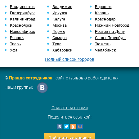
Владивосток
Владимир
Воронеж
Екатеринбург
Иркутск
Казань
Калининград
Калуга
Краснодар
Красноярск
Москва
Нижний Новгород
Новосибирск
Пермь
Ростов-на-Дону
Рязань
Самара
Санкт-Петербург
Тверь
Тула
Тюмень
Уфа
Хабаровск
Челябинск
Полный список городов
©
Правда сотрудников
- сайт отзывов о работодателях.
Наши группы:
Связаться с нами
Поделиться ссылкой:
Добавить компанию