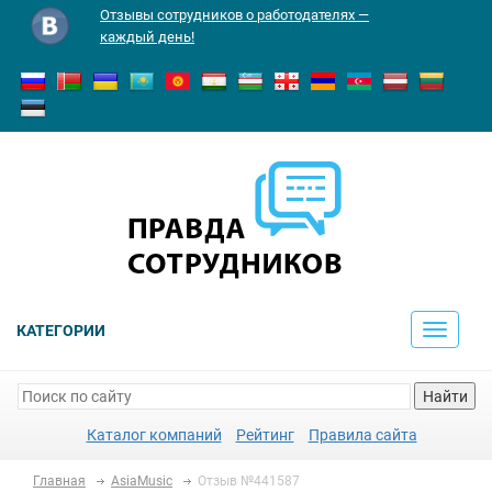
Отзывы сотрудников о работодателях —
каждый день!
КАТЕГОРИИ
Toggle
navigati
Найти
Каталог компаний
Рейтинг
Правила сайта
Главная
AsiaMusic
Отзыв №441587