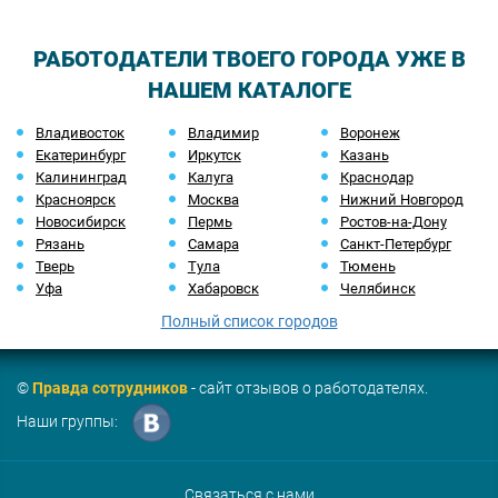
РАБОТОДАТЕЛИ ТВОЕГО ГОРОДА УЖЕ В
НАШЕМ КАТАЛОГЕ
Владивосток
Владимир
Воронеж
Екатеринбург
Иркутск
Казань
Калининград
Калуга
Краснодар
Красноярск
Москва
Нижний Новгород
Новосибирск
Пермь
Ростов-на-Дону
Рязань
Самара
Санкт-Петербург
Тверь
Тула
Тюмень
Уфа
Хабаровск
Челябинск
Полный список городов
©
Правда сотрудников
- сайт отзывов о работодателях.
Наши группы:
Связаться с нами