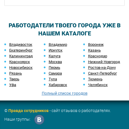
РАБОТОДАТЕЛИ ТВОЕГО ГОРОДА УЖЕ В
НАШЕМ КАТАЛОГЕ
Владивосток
Владимир
Воронеж
Екатеринбург
Иркутск
Казань
Калининград
Калуга
Краснодар
Красноярск
Москва
Нижний Новгород
Новосибирск
Пермь
Ростов-на-Дону
Рязань
Самара
Санкт-Петербург
Тверь
Тула
Тюмень
Уфа
Хабаровск
Челябинск
Полный список городов
©
Правда сотрудников
- сайт отзывов о работодателях.
Наши группы: