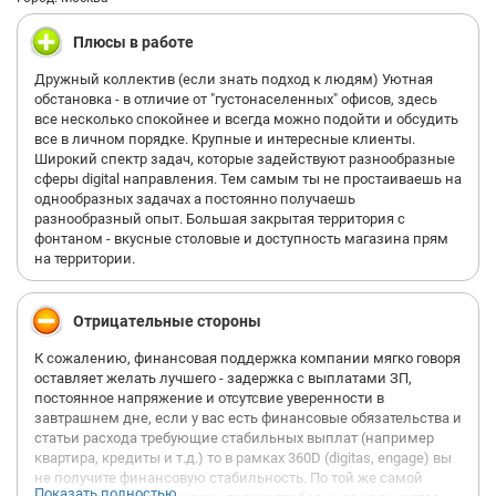
Плюсы в работе
Дружный коллектив (если знать подход к людям) Уютная
обстановка - в отличие от "густонаселенных" офисов, здесь
все несколько спокойнее и всегда можно подойти и обсудить
все в личном порядке. Крупные и интересные клиенты.
Широкий спектр задач, которые задействуют разнообразные
сферы digital направления. Тем самым ты не простаиваешь на
однообразных задачах а постоянно получаешь
разнообразный опыт. Большая закрытая территория с
фонтаном - вкусные столовые и доступность магазина прям
на территории.
Отрицательные стороны
К сожалению, финансовая поддержка компании мягко говоря
оставляет желать лучшего - задержка с выплатами ЗП,
постоянное напряжение и отсутсвие уверенности в
завтрашнем дне, если у вас есть финансовые обязательства и
статьи расхода требующие стабильных выплат (например
квартира, кредиты и т.д.) то в рамках 360D (digitas, engage) вы
не получите финансовую стабильность. По той же самой
Показать полностью