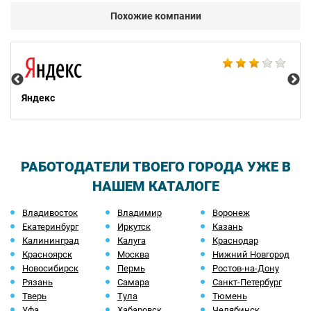
Похожие компании
НТ
Яндекс
РАБОТОДАТЕЛИ ТВОЕГО ГОРОДА УЖЕ В
НАШЕМ КАТАЛОГЕ
Владивосток
Владимир
Воронеж
Екатеринбург
Иркутск
Казань
Калининград
Калуга
Краснодар
Красноярск
Москва
Нижний Новгород
Новосибирск
Пермь
Ростов-на-Дону
Рязань
Самара
Санкт-Петербург
Тверь
Тула
Тюмень
Уфа
Хабаровск
Челябинск