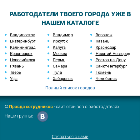
РАБОТОДАТЕЛИ ТВОЕГО ГОРОДА УЖЕ В
НАШЕМ КАТАЛОГЕ
Владивосток
Владимир
Воронеж
Екатеринбург
Иркутск
Казань
Калининград
Калуга
Краснодар
Красноярск
Москва
Нижний Новгород
Новосибирск
Пермь
Ростов-на-Дону
Рязань
Самара
Санкт-Петербург
Тверь
Тула
Тюмень
Уфа
Хабаровск
Челябинск
Полный список городов
©
Правда сотрудников
- сайт отзывов о работодателях.
Наши группы:
Связаться с нами