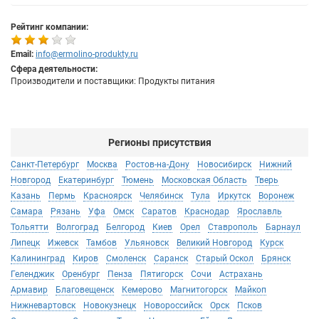
Рейтинг компании:
Email:
info@ermolino-produkty.ru
Сфера деятельности:
Производители и поставщики: Продукты питания
Регионы присутствия
Санкт-Петербург
Москва
Ростов-на-Дону
Новосибирск
Нижний
Новгород
Екатеринбург
Тюмень
Московская Область
Тверь
Казань
Пермь
Красноярск
Челябинск
Тула
Иркутск
Воронеж
Самара
Рязань
Уфа
Омск
Саратов
Краснодар
Ярославль
Тольятти
Волгоград
Белгород
Киев
Орел
Ставрополь
Барнаул
Липецк
Ижевск
Тамбов
Ульяновск
Великий Новгород
Курск
Калининград
Киров
Смоленск
Саранск
Старый Оскол
Брянск
Геленджик
Оренбург
Пенза
Пятигорск
Сочи
Астрахань
Армавир
Благовещенск
Кемерово
Магнитогорск
Майкоп
Нижневартовск
Новокузнецк
Новороссийск
Орск
Псков