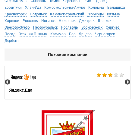
Стерлитамак
Сызрань
Томск
Череповец
Ейск
Донецк
Ессентуки
Улан-Удэ
Комсомольск-на-Амуре
Коломна
Балашиха
Красногорск
Подольск
Каменск-Уральский
Люберцы
Вязьма
Харьков
Россошь
Ногинск
Николаев
Дмитров
Щелково
Орехово-Зуево
Первоуральск
Рославль
Воскресенск
Сергиев
Посад
Верхняя Пышма
Касимов
Бор
Ярцево
Черногорск
Дербент
Похожие компании
Ал
Яндекс.Еда