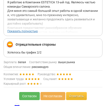
Я работаю в Компании ESTETICA 13-ый год. Являюсь частью
команды Самарского салона.
Для меня это самый большой опыт работы в одной компании
и, что удивительно, мне по-прежнему интересно,
захватывающе и желанно продолжать здесь развиваться и
достойно зарабатывать)
Компания предоставляет разнообразное обучение
Показать полностью
профильных специалистов, выезды на Фабрику
производителя, всегда ощущается рядом сильное плечо
поддержки и взаимовыручки.
Отрицательные стороны
В коллективе отличный микроклимат, мотивация з/п
построена таким образом, что мы заинтересованы в рабочих
Хотелось бы график 2/2
успехах друг друга.
Директор нашего салона в Компании с 2011г., она прошла
большой путь от менеджера до владельца бизнеса и отлично
Зарплата:
белая
Соответствие рынку:
выше рынка
понимает нюансы на любой стадии течения работы, всегда
Общее впечатление:
рекомендую
готова помочь советом, действием, всегда на связи и много
Коллектив:
Руководство:
времени проводит в салоне, делясь опытом работы с
коллективом.
Условия труда:
Соц.пакет:
В салоне еженедельно проходят собрания, на которых
Карьерный рост:
обсуждаются все текущие вопросы, успехи, планы, споры.
Все прозрачно, без интриг и подобного дискомфорта.
Важно отметить, что Компания ESTETICA предлагает мебель
Согласен
Не согласен
Ответить
премиального сегмента, отличнейшего качества и более 70%
покупок у нас - это повторные заказы клиентов, которые уже