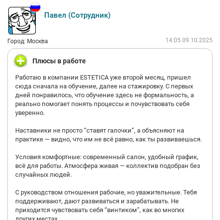
общались. Кто-то с кофе кто-то сидел за компом, тупя в одну и
Павел (Сотрудник)
ту же картинку. В общем динамики, о которой говорила
интервьюер, не было. О каких потоках клиентуры шла речь, я
так и не поняла. Хорошо знаю что такое поток, и что такое
14:05 09.10.2025
Город: Москва
даже несколько сделок в параллель, и 20 потенциальных, и
что такое постоянно быть на связи с клиентом. Здесь этого
Плюсы в работе
нет. Да и заработков, мне кажется, тоже нет. По офису ходили
совсем не те люди, которые имеют хороший средний доход..
Работаю в компании ESTETICA уже второй месяц, пришел
Есть с чем сравнить.
сюда сначала на обучение, далее на стажировку. С первых
Рекомендую идти к ним на собеседование только в том
дней понравилось, что обучение здесь не формальность, а
случае если необходима офисная работа, и больше некуда
реально помогает понять процессы и почувствовать себя
идти. У кого есть другие, более адекватные предложения, не
уверенно.
ходите. Это сказка о потеряном времени. Работодатель
непонятный, что видно из других негативных отзывов.
Наставники не просто “ставят галочки”, а объясняют на
Работодатель не понимает кого и зачем он приглашает на
практике — видно, что им не всё равно, как ты развиваешься.
собес. Не умеет проводить собеседование. И не даёт обратной
связи..
Условия комфортные: современный салон, удобный график,
Вакансия, кстати до сих пор на ХХ. Делайте выводы. Негатив
всё для работы. Атмосфера живая — коллектив подобран без
тоже почитайте. В целом история у них одна и та же со всеми
случайных людей.
Я ещё легко отделалась, потратив всего пару часов)))
С руководством отношения рабочие, но уважительные. Тебя
поддерживают, дают развиваться и зарабатывать. Не
приходится чувствовать себя “винтиком”, как во многих
других местах.