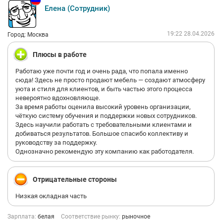
покупали у нас что-то из мебели.
Елена (Сотрудник)
Также, среди дизайнеров, архитекторов Компания имеет
отличную репутацию.
Компания на рынке уже 20 лет, является градообразующим
19:22 28.04.2026
Город: Москва
предприятием и имеет господдержку. Особенно в данный
экономический период для меня важна и ценна
Плюсы в работе
стабильность в доходе, пунктуальность в выдаче з/п.
Компания ESTETICA это предоставляет своим сотрудникам и
Работаю уже почти год и очень рада, что попала именно
всегда отлично мотивирует сотрудников, которые приносят
сюда! Здесь не просто продают мебель — создают атмосферу
пользу и помогают развитию.
уюта и стиля для клиентов, и быть частью этого процесса
Очень благодарна ESTETICA за масштабирования меня как
невероятно вдохновляюще.
эксперта.
За время работы оценила высокий уровень организации,
Мне важно взаимно приносить пользу любимой Компании❤️
чёткую систему обучения и поддержки новых сотрудников.
Здесь научили работать с требовательными клиентами и
добиваться результатов. Большое спасибо коллективу и
руководству за поддержку.
Однозначно рекомендую эту компанию как работодателя.
Отрицательные стороны
Низкая окладная часть
Зарплата:
белая
Соответствие рынку:
рыночное