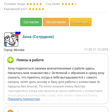
Условия труда:
Соц.пакет:
Карьерный рост:
Согласен
Не согласен
Ответить
Анна (Сотрудник)
11:28 31.10.2025
Город: Москва
Плюсы в работе
Хочу поделиться своими впечатлениями о работе здесь.
Началось мое знакомство с Эстетикой с обучения и сразу хочу
сказать, что приятно, когда в тебя вкладываются с самого
начала, хотят дать основу и базу для работы с клиентами (я
пришла без опыта). По итогу знания очень быстро
пригодились когда уже вышла в салон работать с клиентами.
Атмосфера в коллективе супер, мне очень повезло! Очень
Показать полностью
поддерживающая атмосфера среди коллег. Руководство
лояльное, адекватно реагирует на вопросы и идет навстречу.
Как я поняла, руководство так же ценит инициативных