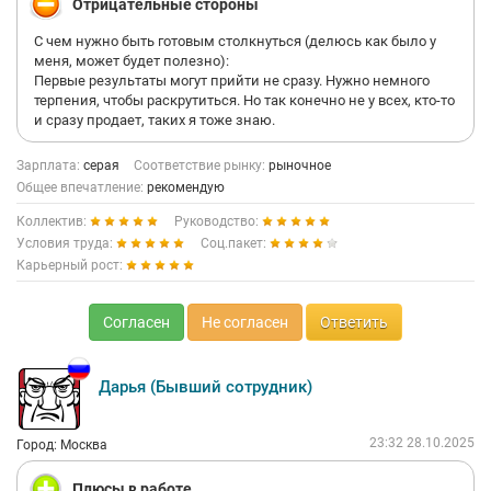
Отрицательные стороны
людей. В салоне приятно находиться: чисто, удобно, очень
красивая премиальная мебель.
С чем нужно быть готовым столкнуться (делюсь как было у
меня, может будет полезно):
Для меня было важно иметь возможность карьерного роста
Первые результаты могут прийти не сразу. Нужно немного
не через 10 лет выслуги и здесь я это получила, есть куда
терпения, чтобы раскрутиться. Но так конечно не у всех, кто-то
расти. Карьерная лестница прозрачна, и каждый может
и сразу продает, таких я тоже знаю.
проявить себя. Возможности зарабатывать хорошие деньги
реальны, все зависит от приложенных усилий.
Обучение интенсивное, информации много (я даже по началу
Зарплата:
серая
Соответствие рынку:
рыночное
немного испугалась, что могу не осилить), но она вся нужная
Общее впечатление:
рекомендую
и постепенно становилось все легче, плюс коллеги очень
Коллектив:
Руководство:
поддерживали и помогали. И да, без сдачи экзамена в салон
не выйти. Тоже волнительно, но оно понятно. В учебном
Условия труда:
Соц.пакет:
центре действительно готовят к реальной работе.
Карьерный рост:
Очень рекомендую тем, кто готов учиться, работать и расти в
крутой компании!
Согласен
Не согласен
Ответить
Дарья (Бывший сотрудник)
23:32 28.10.2025
Город: Москва
Плюсы в работе