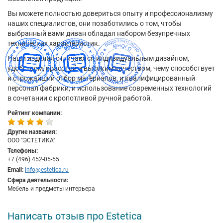
Вы можете полностью довериться опыту и профессионализму
наших специалистов, они позаботились о том, чтобы
выбранный вами диван обладал набором безупречных
технических характеристик.
Наши изделия отличаются индивидуальным дизайном,
удобством, красотой и высоким качеством, чему способствует
и строжайший отбор материалов, и квалифицированный
персонал фабрики, и использование современных технологий
в сочетании с кропотливой ручной работой.
Рейтинг компании:
Другие названия:
ООО "ЭСТЕТИКА"
Телефоны:
+7 (496) 452-05-55
Email:
info@estetica.ru
Сфера деятельности:
Мебель и предметы интерьера
Написать отзыв про Estetica