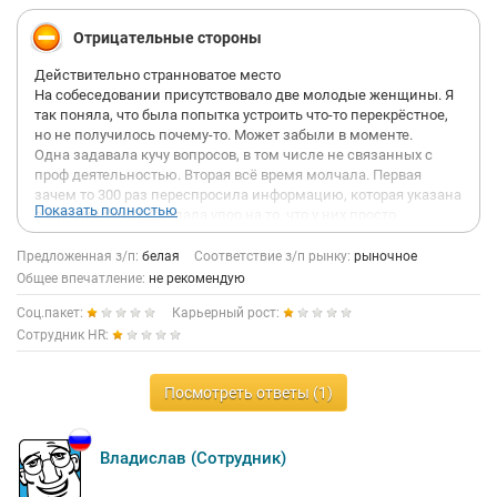
Отрицательные стороны
Действительно странноватое место
На собеседовании присутствовало две молодые женщины. Я
так поняла, что была попытка устроить что-то перекрёстное,
но не получилось почему-то. Может забыли в моменте.
Одна задавала кучу вопросов, в том числе не связанных с
проф деятельностью. Вторая всё время молчала. Первая
зачем то 300 раз переспросила информацию, которая указана
Показать полностью
в резюме(бред). Сделала упор на то, что у них просто
огромное количество входящих, сомневалась что я осилю.
Тоже повторила 200 раз про свой поток жаждущих купить
Предложенная з/п:
белая
Соответствие з/п рынку:
рыночное
мебель по завышенным ценам. Потом начала сомневаться
Общее впечатление:
не рекомендую
что я усвою их объем информации. На этом моменте е мне
Соц.пакет:
Карьерный рост:
уже стало плохо, т к с моим опытом в целом, и достаточно
успешном опытом работы в недвижимости, как минимум
Сотрудник HR:
сомнения непонятны.
Пять раз озвучила ей свой опыт в недвижке и о работе
Посмотреть ответы (1)
агентом полного цикла, и она снова мне, мол, работали в срм
системе.., а 1с..? Вот в процессе таких диалогов, у меня иногда
даже слов нет,чтобы что-то грамотно донести до человека,
который задаёт рандомные вопросы не понятно зачем. Как
Владислав (Сотрудник)
она руководит своим отделом? Так же? Сидит же, получает
деньги и откровенно занимается ерундой..