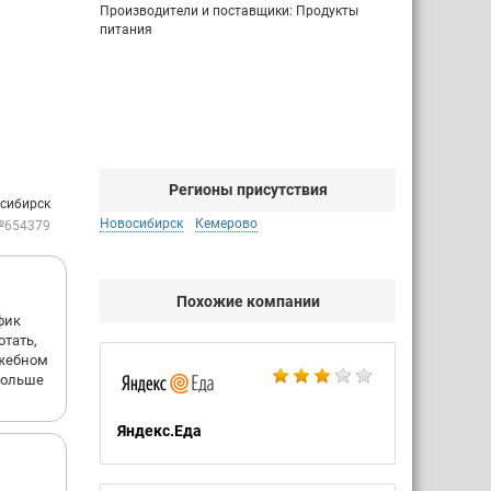
Производители и поставщики: Продукты
питания
Регионы присутствия
осибирск
Новосибирск
Кемерово
№654379
Похожие компании
фик
отать,
ужебном
 больше
Яндекс.Еда