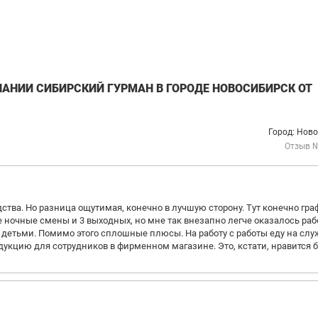
ПАНИИ СИБИРСКИЙ ГУРМАН В ГОРОДЕ НОВОСИБИРСК ОТ
Город: Нов
Отзыв 
дства. Но разница ощутимая, конечно в лучшую сторону. Тут конечно гра
е ночные смены и 3 выходных, но мне так внезапно легче оказалось раб
 с детьми. Помимо этого сплошные плюсы. На работу с работы еду на сл
одукцию для сотрудников в фирменном магазине. Это, кстати, нравится