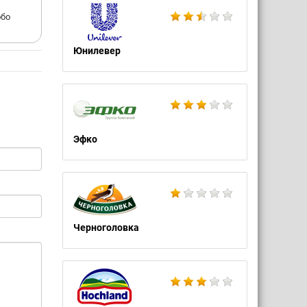
обо
Юнилевер
Эфко
Черноголовка