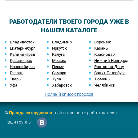
РАБОТОДАТЕЛИ ТВОЕГО ГОРОДА УЖЕ В
НАШЕМ КАТАЛОГЕ
Владивосток
Владимир
Воронеж
Екатеринбург
Иркутск
Казань
Калининград
Калуга
Краснодар
Красноярск
Москва
Нижний Новгород
Новосибирск
Пермь
Ростов-на-Дону
Рязань
Самара
Санкт-Петербург
Тверь
Тула
Тюмень
Уфа
Хабаровск
Челябинск
Полный список городов
©
Правда сотрудников
- сайт отзывов о работодателях.
Наши группы: