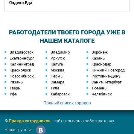
Яндекс.Еда
РАБОТОДАТЕЛИ ТВОЕГО ГОРОДА УЖЕ В
НАШЕМ КАТАЛОГЕ
Владивосток
Владимир
Воронеж
Екатеринбург
Иркутск
Казань
Калининград
Калуга
Краснодар
Красноярск
Москва
Нижний Новгород
Новосибирск
Пермь
Ростов-на-Дону
Рязань
Самара
Санкт-Петербург
Тверь
Тула
Тюмень
Уфа
Хабаровск
Челябинск
Полный список городов
©
Правда сотрудников
- сайт отзывов о работодателях.
Наши группы: