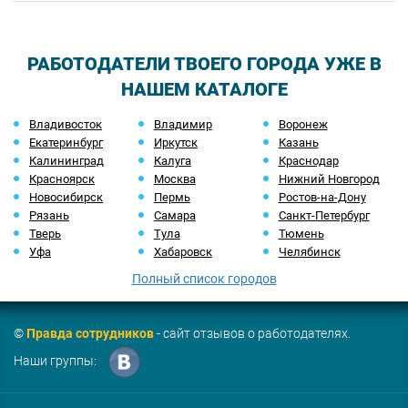
РАБОТОДАТЕЛИ ТВОЕГО ГОРОДА УЖЕ В
НАШЕМ КАТАЛОГЕ
Владивосток
Владимир
Воронеж
Екатеринбург
Иркутск
Казань
Калининград
Калуга
Краснодар
Красноярск
Москва
Нижний Новгород
Новосибирск
Пермь
Ростов-на-Дону
Рязань
Самара
Санкт-Петербург
Тверь
Тула
Тюмень
Уфа
Хабаровск
Челябинск
Полный список городов
©
Правда сотрудников
- сайт отзывов о работодателях.
Наши группы: