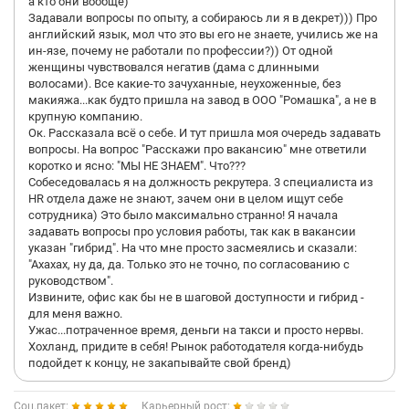
а кто они вообще)
Задавали вопросы по опыту, а собираюсь ли я в декрет))) Про
английский язык, мол что это вы его не знаете, учились же на
ин-язе, почему не работали по профессии?)) От одной
женщины чувствовался негатив (дама с длинными
волосами). Все какие-то зачуханные, неухоженные, без
макияжа...как будто пришла на завод в ООО "Ромашка", а не в
крупную компанию.
Ок. Рассказала всё о себе. И тут пришла моя очередь задавать
вопросы. На вопрос "Расскажи про вакансию" мне ответили
коротко и ясно: "МЫ НЕ ЗНАЕМ". Что???
Собеседовалась я на должность рекрутера. 3 специалиста из
HR отдела даже не знают, зачем они в целом ищут себе
сотрудника) Это было максимально странно! Я начала
задавать вопросы про условия работы, так как в вакансии
указан "гибрид". На что мне просто засмеялись и сказали:
"Ахахах, ну да, да. Только это не точно, по согласованию с
руководством".
Извините, офис как бы не в шаговой доступности и гибрид -
для меня важно.
Ужас...потраченное время, деньги на такси и просто нервы.
Хохланд, придите в себя! Рынок работодателя когда-нибудь
подойдет к концу, не закапывайте свой бренд)
Соц.пакет:
Карьерный рост: