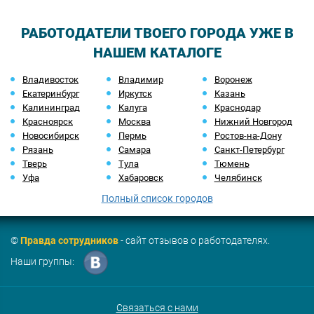
РАБОТОДАТЕЛИ ТВОЕГО ГОРОДА УЖЕ В
НАШЕМ КАТАЛОГЕ
Владивосток
Владимир
Воронеж
Екатеринбург
Иркутск
Казань
Калининград
Калуга
Краснодар
Красноярск
Москва
Нижний Новгород
Новосибирск
Пермь
Ростов-на-Дону
Рязань
Самара
Санкт-Петербург
Тверь
Тула
Тюмень
Уфа
Хабаровск
Челябинск
Полный список городов
©
Правда сотрудников
- сайт отзывов о работодателях.
Наши группы:
Связаться с нами