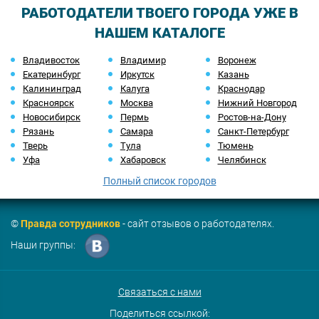
РАБОТОДАТЕЛИ ТВОЕГО ГОРОДА УЖЕ В
НАШЕМ КАТАЛОГЕ
Владивосток
Владимир
Воронеж
Екатеринбург
Иркутск
Казань
Калининград
Калуга
Краснодар
Красноярск
Москва
Нижний Новгород
Новосибирск
Пермь
Ростов-на-Дону
Рязань
Самара
Санкт-Петербург
Тверь
Тула
Тюмень
Уфа
Хабаровск
Челябинск
Полный список городов
©
Правда сотрудников
- сайт отзывов о работодателях.
Наши группы:
Связаться с нами
Поделиться ссылкой: