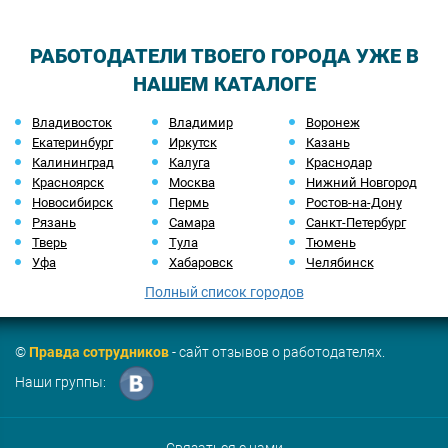
РАБОТОДАТЕЛИ ТВОЕГО ГОРОДА УЖЕ В
НАШЕМ КАТАЛОГЕ
Владивосток
Владимир
Воронеж
Екатеринбург
Иркутск
Казань
Калининград
Калуга
Краснодар
Красноярск
Москва
Нижний Новгород
Новосибирск
Пермь
Ростов-на-Дону
Рязань
Самара
Санкт-Петербург
Тверь
Тула
Тюмень
Уфа
Хабаровск
Челябинск
Полный список городов
©
Правда сотрудников
- сайт отзывов о работодателях.
Наши группы: