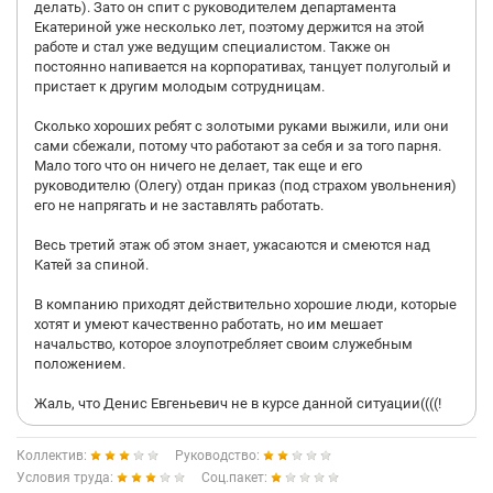
делать). Зато он спит с руководителем департамента
Екатериной уже несколько лет, поэтому держится на этой
работе и стал уже ведущим специалистом. Также он
постоянно напивается на корпоративах, танцует полуголый и
пристает к другим молодым сотрудницам.
Сколько хороших ребят с золотыми руками выжили, или они
сами сбежали, потому что работают за себя и за того парня.
Мало того что он ничего не делает, так еще и его
руководителю (Олегу) отдан приказ (под страхом увольнения)
его не напрягать и не заставлять работать.
Весь третий этаж об этом знает, ужасаются и смеются над
Катей за спиной.
В компанию приходят действительно хорошие люди, которые
хотят и умеют качественно работать, но им мешает
начальство, которое злоупотребляет своим служебным
положением.
Жаль, что Денис Евгеньевич не в курсе данной ситуации((((!
Коллектив:
Руководство:
Условия труда:
Соц.пакет: