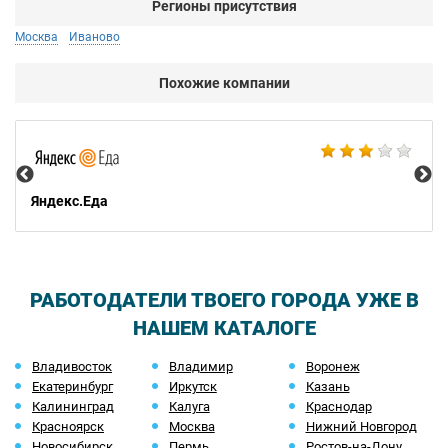
Регионы присутствия
Москва
Иваново
Похожие компании
Ал
Яндекс.Еда
РАБОТОДАТЕЛИ ТВОЕГО ГОРОДА УЖЕ В
НАШЕМ КАТАЛОГЕ
Владивосток
Владимир
Воронеж
Екатеринбург
Иркутск
Казань
Калининград
Калуга
Краснодар
Красноярск
Москва
Нижний Новгород
Новосибирск
Пермь
Ростов-на-Дону