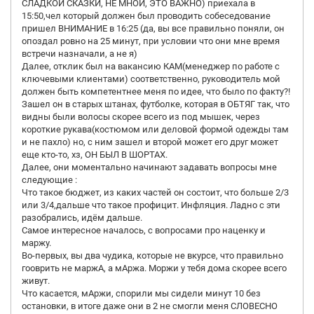
СЛАДКОЙ СКАЗКИ, НЕ МНОЙ, ЭТО ВАЖНО) приехала в
15:50,чел который должен был проводить собеседование
пришел ВНИМАНИЕ в 16:25 (да, вы все правильно поняли, он
опоздал ровно на 25 минут, при условии что они мне время
встречи назначали, а не я)
Далее, отклик был на вакансию КАМ(менеджер по работе с
ключевыми клиентами) соответственно, руководитель мой
должен быть компетентнее меня по идее, что было по факту?!
Зашел он в старых штанах, футболке, которая в ОБТЯГ так, что
видны были волосы скорее всего из под мышек, через
короткие рукава(костюмом или деловой формой одежды там
и не пахло) но, с ним зашел и второй может его друг может
еще кто-то, хз, ОН БЫЛ В ШОРТАХ.
Далее, они моментально начинают задавать вопросы мне
следующие :
Что такое бюджет, из каких частей он состоит, что больше 2/3
или 3/4,дальше что такое профицит. Инфляция. Ладно с эти
разобрались, идём дальше.
Самое интересное началось, с вопросами про наценку и
маржу.
Во-первых, вы два чудика, которые не вкурсе, что правильно
гооврить не маржА, а мАржа. Моржи у тебя дома скорее всего
живут.
Что касается, мАржи, спорили мы сидели минут 10 без
остановки, в итоге даже они в 2 не смогли меня СЛОВЕСНО