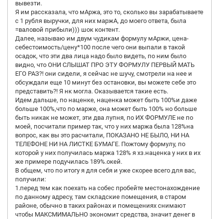
вывезти.
Я им рассказала, что мАржа, это то, сколько вы зарабатываете
с 1 рубля выручки, для них маржА, до моего ответа, была
=валовой прибыли))) шок контент.
Далее, называю им двум чудикам формулу мАржи, цена-
себестоимость/цену*100 после чего они выпали в такой
осадок, что эти два лица надо было видеть, по ним было
видно, что ОНИ СЛЫШАТ ПРО ЭТУ ФОРМУЛУ ПЕРВЫЙ МАТЬ
ЕГО РАЗ?! они сидели, я сейчас не шучу, смотрели на нее и
обсуждали еще 10 минут без остановки, вы можете себе это
представить?! Я нк могла. Оказывается такие есть.
Идем дальше, по наценке, наценка может быть 100%и даже
больше 100%,что по марже, она может быть 100% но больше
быть никак не может, эти два лупня, по ИХ ФОРМУЛЕ не по
моей, посчитали пример так, что у них маржа была 128%на
вопрос, как вы это расчитали, ПОКАЗАНО НЕ БЫЛО, НИ НА
ТЕЛЕФОНЕ НИ НА ЛИСТКЕ БУМАГЕ. Пожтому формулу, по
которой у них получилась маржа 128% я хз.наценка у них в их
же примере подучилась 189%.окей.
В общем, что по итогу я для себя и уже скорее всего для вас,
получили:
1.перед тем как поехать на собес пробейте местонахождение
по данному адресу, там складские помещения, в старом
районе, обычно в таких районах и помещениях снимают
чтобы МАКСМИМАЛЬНО экономит средства, значит денег в