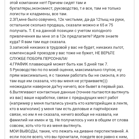
этой компании нет! Причем сидят там и
бухгалтеры,экономист, руководство, т.е все, там не только
логисты и кладмены, все там.
2.ЗП,мне было озвучено, 12к чистыми, да-да 12тыщ на руки,
остальное сколько продашь, сказали можно и 65 и 75
получать. Т. Е на данной позиции с учетом холодного
привлечения вы мне зп в 12к предлагаете? Идете знаете
куда? Я вам там еще сказала.
3.записей никаких в трудовой у вас не будет, никаких льгот,
компенсаций проездов у вас тоже не бужет, НЕ ВЕРЬТЕ
СЛУЖБЕ ПОБОРА ПЕРСОНАЛА!
4.ГРАФИК плавающий может быть как 5 дней так 7.
5 Руководство по по моей оценке, максимально глупое, ну
прям максимально, я с такими работать бы не смонла, я это
там еще им сказала, что вы меня не устраиваете)))
неожидали наверное да?ну ничего, все бывет в первый раз.
6.Вытягивают контактные данные (точнее пытаются вытянуть
из вас) ваше наработки, связи с предыдущих мест работ
(например у меня пытались узнать кто категорийщик в ленте,
кто в магнолии) у меня там есть деловые и партнёрские
связи, но им я не сказала, ничего вообще не назвала, ни
фамилий ни имен и тд. Не получилось у них в общем от слова
совсем, хоть что-то из меня вытянуть.
МОИ ВЫВОДЫ, такие, что лежать на диване перспективней. А
если после всего, что вы прочитали, поедете все равно к ним,