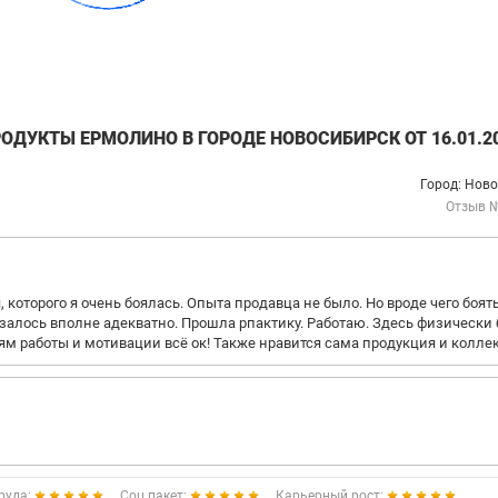
ОДУКТЫ ЕРМОЛИНО В ГОРОДЕ НОВОСИБИРСК ОТ 16.01.2
Город: Нов
Отзыв 
которого я очень боялась. Опыта продавца не было. Но вроде чего боять
залось вполне адекватно. Прошла рпактику. Работаю. Здесь физически
иям работы и мотивации всё ок! Также нравится сама продукция и коллек
руда:
Соц.пакет:
Карьерный рост: