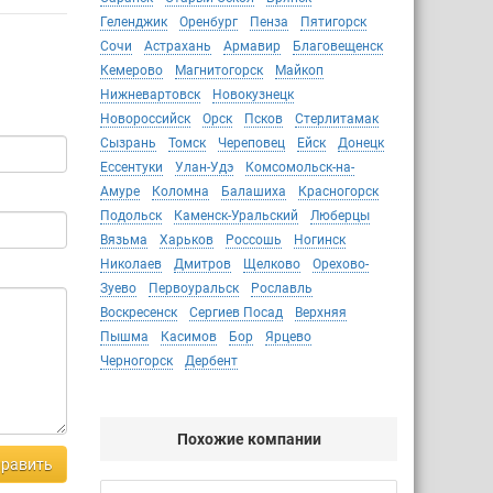
Геленджик
Оренбург
Пенза
Пятигорск
Сочи
Астрахань
Армавир
Благовещенск
Кемерово
Магнитогорск
Майкоп
Нижневартовск
Новокузнецк
Новороссийск
Орск
Псков
Стерлитамак
Сызрань
Томск
Череповец
Ейск
Донецк
Ессентуки
Улан-Удэ
Комсомольск-на-
Амуре
Коломна
Балашиха
Красногорск
Подольск
Каменск-Уральский
Люберцы
Вязьма
Харьков
Россошь
Ногинск
Николаев
Дмитров
Щелково
Орехово-
Зуево
Первоуральск
Рославль
Воскресенск
Сергиев Посад
Верхняя
Пышма
Касимов
Бор
Ярцево
Черногорск
Дербент
Похожие компании
равить