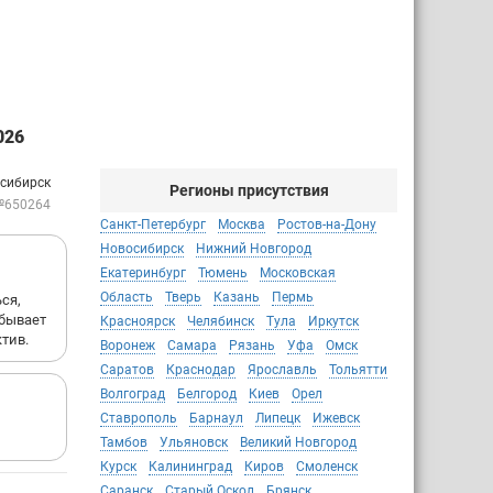
026
осибирск
Регионы присутствия
№650264
Санкт-Петербург
Москва
Ростов-на-Дону
Новосибирск
Нижний Новгород
Екатеринбург
Тюмень
Московская
Область
Тверь
Казань
Пермь
ся,
 бывает
Красноярск
Челябинск
Тула
Иркутск
тив.
Воронеж
Самара
Рязань
Уфа
Омск
Саратов
Краснодар
Ярославль
Тольятти
Волгоград
Белгород
Киев
Орел
Ставрополь
Барнаул
Липецк
Ижевск
Тамбов
Ульяновск
Великий Новгород
Курск
Калининград
Киров
Смоленск
Саранск
Старый Оскол
Брянск