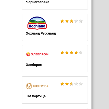
Черноголовка
Хохланд Руссланд
Хлебпром
ТМ Хортица