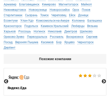
Армавир
Благовещенск
Кемерово
Магнитогорск
Майкоп
Нижневартовск
Новокузнецк
Новороссийск
Орск
Псков
Стерлитамак
Сызрань
Томск
Череповец
Ейск
Донецк
Ессентуки
Улан-Удэ
Комсомольск-на-Амуре
Коломна
Балашиха
Красногорск
Подольск
Каменск-Уральский
Люберцы
Вязьма
Харьков
Россошь
Ногинск
Николаев
Дмитров
Щелково
Орехово-Зуево
Первоуральск
Рославль
Воскресенск
Сергиев
Посад
Верхняя Пышма
Касимов
Бор
Ярцево
Черногорск
Дербент
Похожие компании
Ал
Яндекс.Еда