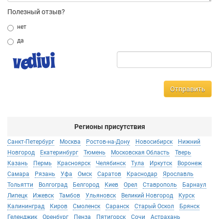
Полезный отзыв?
нет
да
Отправить
Регионы присутствия
Санкт-Петербург
Москва
Ростов-на-Дону
Новосибирск
Нижний
Новгород
Екатеринбург
Тюмень
Московская Область
Тверь
Казань
Пермь
Красноярск
Челябинск
Тула
Иркутск
Воронеж
Самара
Рязань
Уфа
Омск
Саратов
Краснодар
Ярославль
Тольятти
Волгоград
Белгород
Киев
Орел
Ставрополь
Барнаул
Липецк
Ижевск
Тамбов
Ульяновск
Великий Новгород
Курск
Калининград
Киров
Смоленск
Саранск
Старый Оскол
Брянск
Геленджик
Оренбург
Пенза
Пятигорск
Сочи
Астрахань