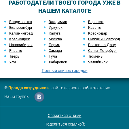
РАБОТОДАТЕЛИ ТВОЕГО ГОРОДА УЖЕ В
НАШЕМ КАТАЛОГЕ
Владивосток
Владимир
Воронеж
Екатеринбург
Иркутск
Казань
Калининград
Калуга
Краснодар
Красноярск
Москва
Нижний Новгород
Новосибирск
Пермь
Ростов-на-Дону
Рязань
Самара
Санкт-Петербург
Тверь
Тула
Тюмень
Уфа
Хабаровск
Челябинск
Полный список городов
©
Правда сотрудников
- сайт отзывов о работодателях.
Наши группы:
Связаться с нами
Поделиться ссылкой: