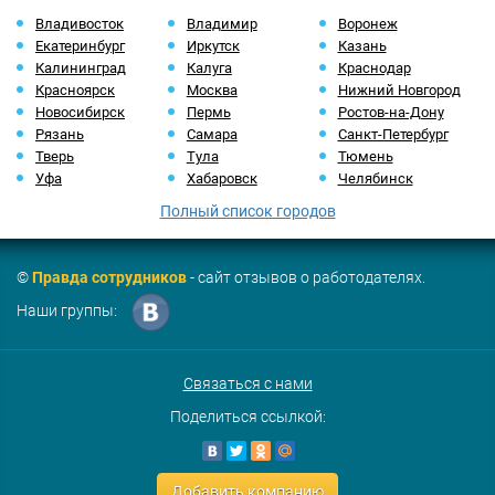
Владивосток
Владимир
Воронеж
Екатеринбург
Иркутск
Казань
Калининград
Калуга
Краснодар
Красноярск
Москва
Нижний Новгород
Новосибирск
Пермь
Ростов-на-Дону
Рязань
Самара
Санкт-Петербург
Тверь
Тула
Тюмень
Уфа
Хабаровск
Челябинск
Полный список городов
©
Правда сотрудников
- сайт отзывов о работодателях.
Наши группы:
Связаться с нами
Поделиться ссылкой:
Добавить компанию