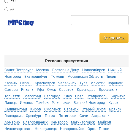
нет
да
Отправить
Регионы присутствия
Санкт-Петербург
Москва
Ростов-на-Дону
Новосибирск
Нижний
Новгород
Екатеринбург
Тюмень
Московская Область
Тверь
Казань
Пермь
Красноярск
Челябинск
Тула
Иркутск
Воронеж
Самара
Рязань
Уфа
Омск
Саратов
Краснодар
Ярославль
Тольятти
Волгоград
Белгород
Киев
Орел
Ставрополь
Барнаул
Липецк
Ижевск
Тамбов
Ульяновск
Великий Новгород
Курск
Калининград
Киров
Смоленск
Саранск
Старый Оскол
Брянск
Геленджик
Оренбург
Пенза
Пятигорск
Сочи
Астрахань
Армавир
Благовещенск
Кемерово
Магнитогорск
Майкоп
Нижневартовск
Новокузнецк
Новороссийск
Орск
Псков