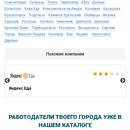
Стерлитамак
Сызрань
Томск
Череповец
Ейск
Донецк
Ессентуки
Улан-Удэ
Комсомольск-на-Амуре
Коломна
Балашиха
Красногорск
Подольск
Каменск-Уральский
Люберцы
Вязьма
Харьков
Россошь
Ногинск
Николаев
Дмитров
Щелково
Орехово-Зуево
Первоуральск
Рославль
Воскресенск
Сергиев
Посад
Верхняя Пышма
Касимов
Бор
Ярцево
Черногорск
Дербент
Похожие компании
Ал
Яндекс.Еда
РАБОТОДАТЕЛИ ТВОЕГО ГОРОДА УЖЕ В
НАШЕМ КАТАЛОГЕ