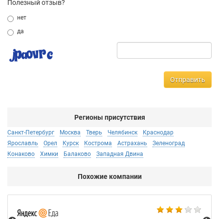
Полезный отзыв?
нет
да
Отправить
Регионы присутствия
Санкт-Петербург
Москва
Тверь
Челябинск
Краснодар
Ярославль
Орел
Курск
Кострома
Астрахань
Зеленоград
Конаково
Химки
Балаково
Западная Двина
Похожие компании
Ал