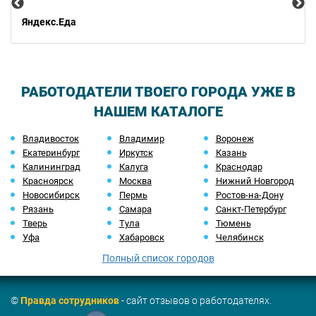
Яндекс.Еда
РАБОТОДАТЕЛИ ТВОЕГО ГОРОДА УЖЕ В
НАШЕМ КАТАЛОГЕ
Владивосток
Владимир
Воронеж
Екатеринбург
Иркутск
Казань
Калининград
Калуга
Краснодар
Красноярск
Москва
Нижний Новгород
Новосибирск
Пермь
Ростов-на-Дону
Рязань
Самара
Санкт-Петербург
Тверь
Тула
Тюмень
Уфа
Хабаровск
Челябинск
Полный список городов
©
Правда сотрудников
- сайт отзывов о работодателях.