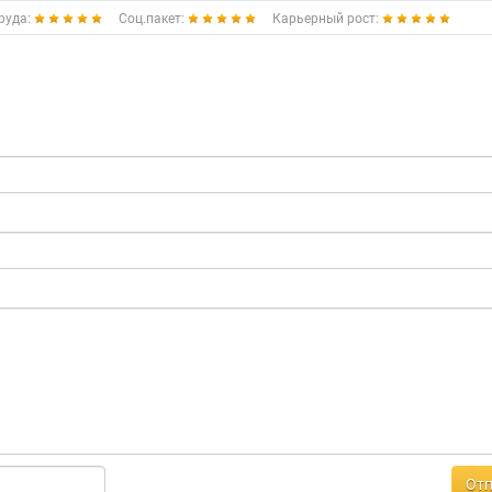
руда:
Соц.пакет:
Карьерный рост:
Отп