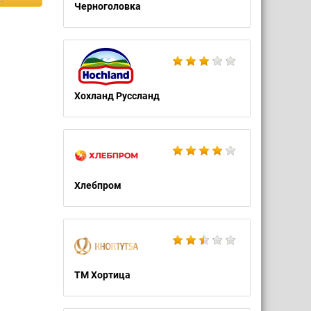
Черноголовка
Хохланд Руссланд
Хлебпром
ТМ Хортица