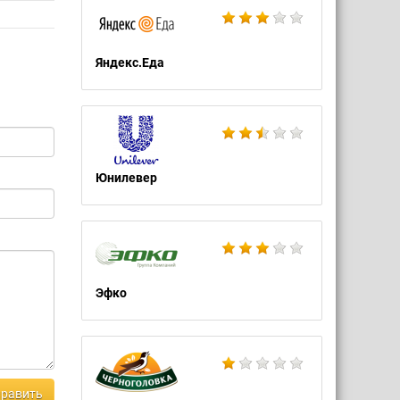
Яндекс.Еда
Юнилевер
Эфко
равить