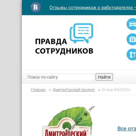
Отзывы сотрудников о работодателях 
Найти
Главная
ДмитроГорский продукт
Отзыв №540534
Все от