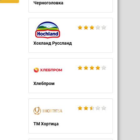
Черноголовка
Хохланд Руссланд
Хлебпром
ТМ Хортица