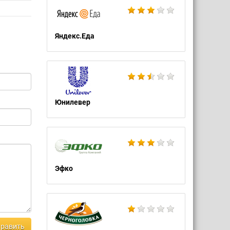
Яндекс.Еда
Юнилевер
Эфко
равить