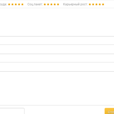
руда:
Соц.пакет:
Карьерный рост:
Отп