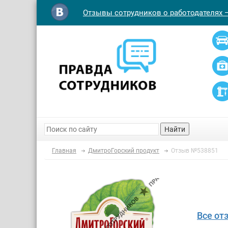
Отзывы сотрудников о работодателях 
Найти
Главная
ДмитроГорский продукт
Отзыв №538851
Все от