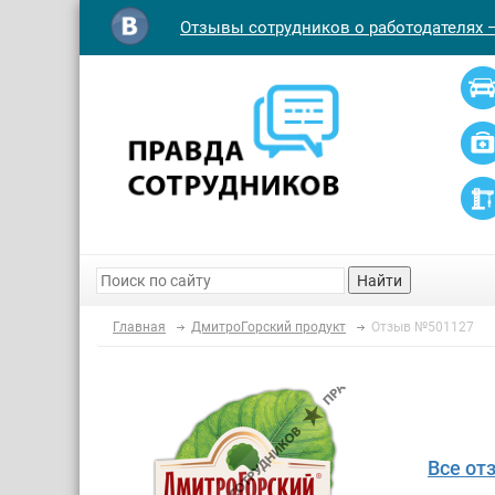
Отзывы сотрудников о работодателях 
Найти
Главная
ДмитроГорский продукт
Отзыв №501127
Все от