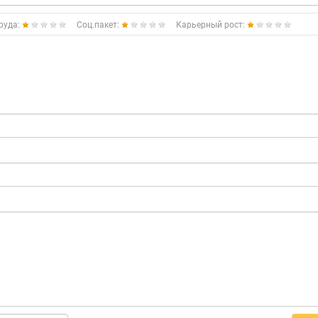
руда:
Соц.пакет:
Карьерный рост: