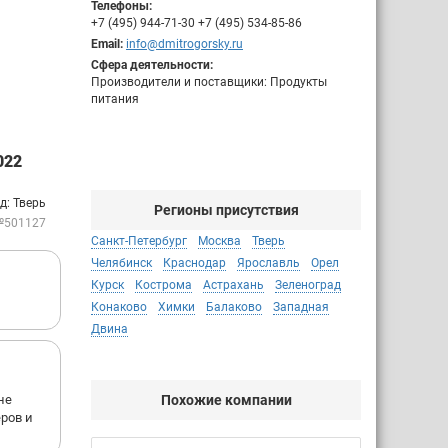
Телефоны:
+7 (495) 944-71-30 +7 (495) 534-85-86
Email:
info@dmitrogorsky.ru
Сфера деятельности:
Производители и поставщики: Продукты
питания
022
д: Тверь
Регионы присутствия
№501127
Санкт-Петербург
Москва
Тверь
Челябинск
Краснодар
Ярославль
Орел
Курск
Кострома
Астрахань
Зеленоград
Конаково
Химки
Балаково
Западная
Двина
не
Похожие компании
еров и