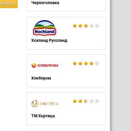
Черноголовка
равить
Хохланд Руссланд
Хлебпром
ТМ Хортица