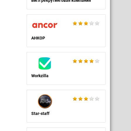
Бигл рекрутинговая компания
АНКОР
Workzilla
Star-staff