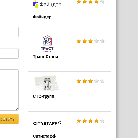
Файндер
Траст Строй
СТС-групп
равить
Ситистафф