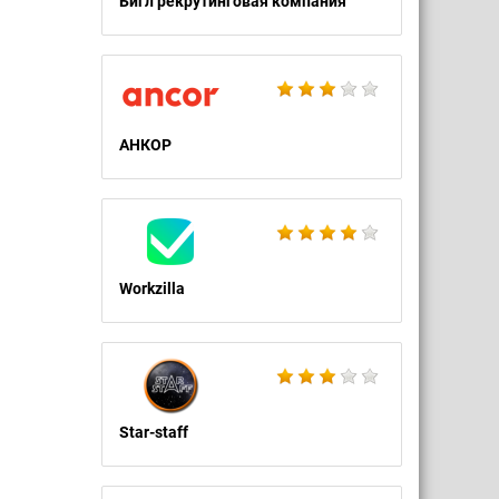
Бигл рекрутинговая компания
АНКОР
Workzilla
Star-staff