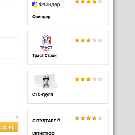
Файндер
Траст Строй
СТС-групп
равить
Ситистафф