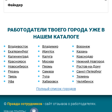
Файндер
РАБОТОДАТЕЛИ ТВОЕГО ГОРОДА УЖЕ В
НАШЕМ КАТАЛОГЕ
Владивосток
Владимир
Воронеж
Екатеринбург
Иркутск
Казань
Калининград
Калуга
Краснодар
Красноярск
Москва
Нижний Новгород
Новосибирск
Пермь
Ростов-на-Дону
Рязань
Самара
Санкт-Петербург
Тверь
Тула
Тюмень
Уфа
Хабаровск
Челябинск
Полный список городов
©
Правда сотрудников
- сайт отзывов о работодателях.
Наши группы: