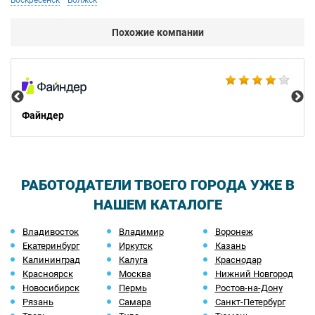
Воскресенск
Волжск
Похожие компании
Ad
Файндер
РАБОТОДАТЕЛИ ТВОЕГО ГОРОДА УЖЕ В
НАШЕМ КАТАЛОГЕ
Владивосток
Владимир
Воронеж
Екатеринбург
Иркутск
Казань
Калининград
Калуга
Краснодар
Красноярск
Москва
Нижний Новгород
Новосибирск
Пермь
Ростов-на-Дону
Рязань
Самара
Санкт-Петербург