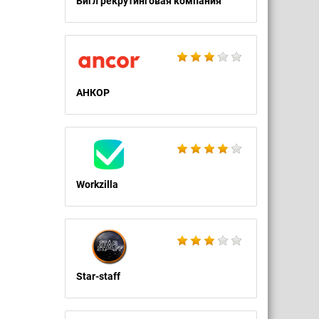
Бигл рекрутинговая компания
АНКОР
Workzilla
Star-staff