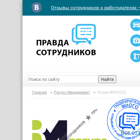
Отзывы сотрудников о работодателях 
Найти
Главная
Ресурс Менеджмент
Отзыв №503222
Все от