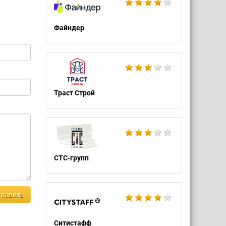
Файндер
Траст Строй
СТС-групп
равить
Ситистафф