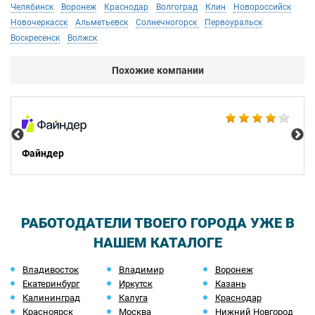
Челябинск
Воронеж
Краснодар
Волгоград
Клин
Новороссийск
Новочеркасск
Альметьевск
Солнечногорск
Первоуральск
Воскресенск
Волжск
Похожие компании
Ad
Файндер
РАБОТОДАТЕЛИ ТВОЕГО ГОРОДА УЖЕ В
НАШЕМ КАТАЛОГЕ
Владивосток
Владимир
Воронеж
Екатеринбург
Иркутск
Казань
Калининград
Калуга
Краснодар
Красноярск
Москва
Нижний Новгород