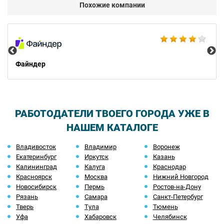
Похожие компании
Ad
Файндер
РАБОТОДАТЕЛИ ТВОЕГО ГОРОДА УЖЕ В
НАШЕМ КАТАЛОГЕ
Владивосток
Владимир
Воронеж
Екатеринбург
Иркутск
Казань
Калининград
Калуга
Краснодар
Красноярск
Москва
Нижний Новгород
Новосибирск
Пермь
Ростов-на-Дону
Рязань
Самара
Санкт-Петербург
Тверь
Тула
Тюмень
Уфа
Хабаровск
Челябинск